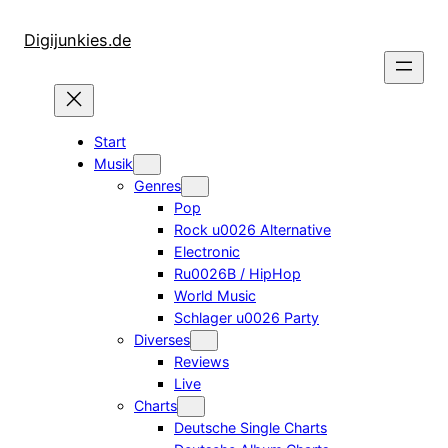
Zum
Inhalt
Digijunkies.de
springen
Start
Musik
Genres
Pop
Rock u0026 Alternative
Electronic
Ru0026B / HipHop
World Music
Schlager u0026 Party
Diverses
Reviews
Live
Charts
Deutsche Single Charts