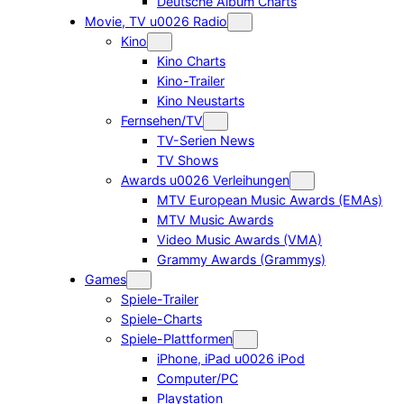
Deutsche Album Charts
Movie, TV u0026 Radio
Kino
Kino Charts
Kino-Trailer
Kino Neustarts
Fernsehen/TV
TV-Serien News
TV Shows
Awards u0026 Verleihungen
MTV European Music Awards (EMAs)
MTV Music Awards
Video Music Awards (VMA)
Grammy Awards (Grammys)
Games
Spiele-Trailer
Spiele-Charts
Spiele-Plattformen
iPhone, iPad u0026 iPod
Computer/PC
Playstation