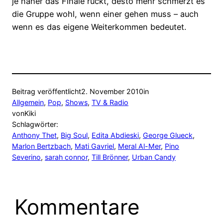
je näher das Finale rückt, desto mehr schmerzt es
die Gruppe wohl, wenn einer gehen muss – auch
wenn es das eigene Weiterkommen bedeutet.
Beitrag veröffentlicht
2. November 2010
in
Allgemein
, 
Pop
, 
Shows
, 
TV & Radio
von
Kiki
Schlagwörter:
Anthony Thet
, 
Big Soul
, 
Edita Abdieski
, 
George Glueck
, 
Marlon Bertzbach
, 
Mati Gavriel
, 
Meral Al-Mer
, 
Pino
Severino
, 
sarah connor
, 
Till Brönner
, 
Urban Candy
Kommentare