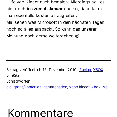
Hilfe von Kinect auch bemalen. Allerdings soll es
hier noch
bis zum 4. Januar
dauern, dann kann
man ebenfalls kostenlos zugreifen.
Mal sehen was Microsoft in den nächsten Tagen
noch so alles auspackt. So kann das unserer
Meinung nach gerne weitergehen 😉
Beitrag veröffentlicht
15. Dezember 2010
in
Racing
, 
XBOX
von
Kiki
Schlagwörter:
dlc
, 
gratis/kostenlos
, 
herunterladen
, 
xbox kinect
, 
xbox live
Kommentare