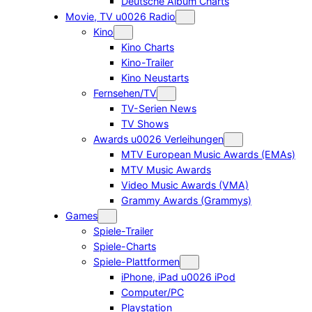
Deutsche Album Charts
Movie, TV u0026 Radio
Kino
Kino Charts
Kino-Trailer
Kino Neustarts
Fernsehen/TV
TV-Serien News
TV Shows
Awards u0026 Verleihungen
MTV European Music Awards (EMAs)
MTV Music Awards
Video Music Awards (VMA)
Grammy Awards (Grammys)
Games
Spiele-Trailer
Spiele-Charts
Spiele-Plattformen
iPhone, iPad u0026 iPod
Computer/PC
Playstation