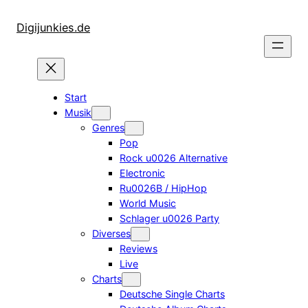
Zum
Inhalt
Digijunkies.de
springen
Start
Musik
Genres
Pop
Rock u0026 Alternative
Electronic
Ru0026B / HipHop
World Music
Schlager u0026 Party
Diverses
Reviews
Live
Charts
Deutsche Single Charts