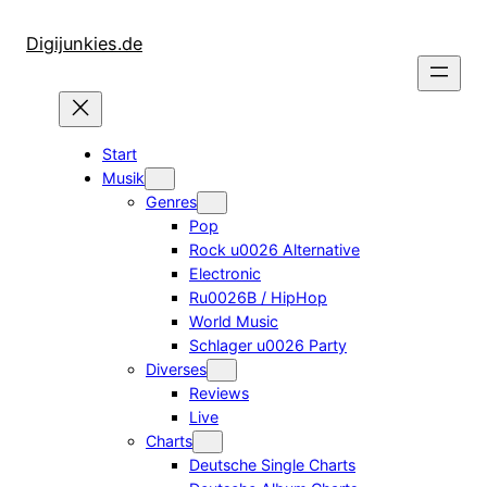
Zum
Inhalt
Digijunkies.de
springen
Start
Musik
Genres
Pop
Rock u0026 Alternative
Electronic
Ru0026B / HipHop
World Music
Schlager u0026 Party
Diverses
Reviews
Live
Charts
Deutsche Single Charts