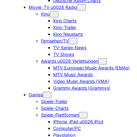
Deutsche Album Charts
Movie, TV u0026 Radio
Kino
Kino Charts
Kino-Trailer
Kino Neustarts
Fernsehen/TV
TV-Serien News
TV Shows
Awards u0026 Verleihungen
MTV European Music Awards (EMAs)
MTV Music Awards
Video Music Awards (VMA)
Grammy Awards (Grammys)
Games
Spiele-Trailer
Spiele-Charts
Spiele-Plattformen
iPhone, iPad u0026 iPod
Computer/PC
Playstation