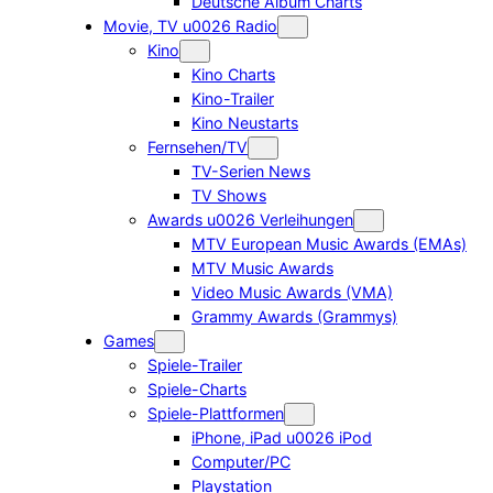
Deutsche Album Charts
Movie, TV u0026 Radio
Kino
Kino Charts
Kino-Trailer
Kino Neustarts
Fernsehen/TV
TV-Serien News
TV Shows
Awards u0026 Verleihungen
MTV European Music Awards (EMAs)
MTV Music Awards
Video Music Awards (VMA)
Grammy Awards (Grammys)
Games
Spiele-Trailer
Spiele-Charts
Spiele-Plattformen
iPhone, iPad u0026 iPod
Computer/PC
Playstation