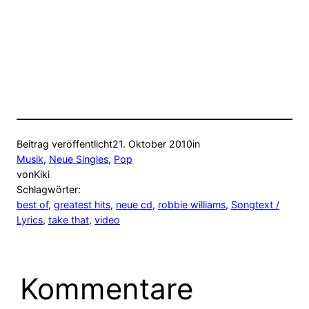
Beitrag veröffentlicht
21. Oktober 2010
in
Musik
, 
Neue Singles
, 
Pop
von
Kiki
Schlagwörter:
best of
, 
greatest hits
, 
neue cd
, 
robbie williams
, 
Songtext /
Lyrics
, 
take that
, 
video
Kommentare