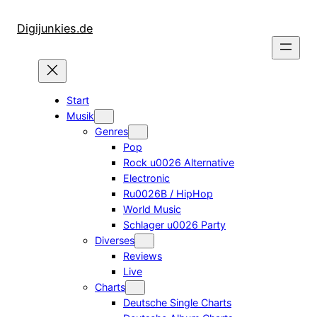
Zum
Inhalt
Digijunkies.de
springen
Start
Musik
Genres
Pop
Rock u0026 Alternative
Electronic
Ru0026B / HipHop
World Music
Schlager u0026 Party
Diverses
Reviews
Live
Charts
Deutsche Single Charts