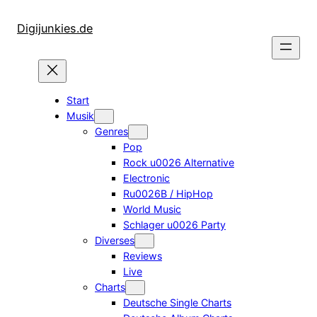
Zum
Inhalt
Digijunkies.de
springen
Start
Musik
Genres
Pop
Rock u0026 Alternative
Electronic
Ru0026B / HipHop
World Music
Schlager u0026 Party
Diverses
Reviews
Live
Charts
Deutsche Single Charts