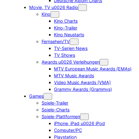
Deutsche Album Charts
Movie, TV u0026 Radio
Kino
Kino Charts
Kino-Trailer
Kino Neustarts
Fernsehen/TV
TV-Serien News
TV Shows
Awards u0026 Verleihungen
MTV European Music Awards (EMAs)
MTV Music Awards
Video Music Awards (VMA)
Grammy Awards (Grammys)
Games
Spiele-Trailer
Spiele-Charts
Spiele-Plattformen
iPhone, iPad u0026 iPod
Computer/PC
Playstation