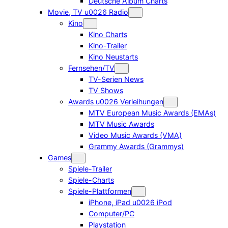
Deutsche Album Charts
Movie, TV u0026 Radio
Kino
Kino Charts
Kino-Trailer
Kino Neustarts
Fernsehen/TV
TV-Serien News
TV Shows
Awards u0026 Verleihungen
MTV European Music Awards (EMAs)
MTV Music Awards
Video Music Awards (VMA)
Grammy Awards (Grammys)
Games
Spiele-Trailer
Spiele-Charts
Spiele-Plattformen
iPhone, iPad u0026 iPod
Computer/PC
Playstation