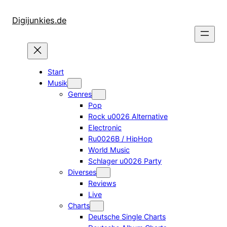
Zum
Inhalt
Digijunkies.de
springen
Start
Musik
Genres
Pop
Rock u0026 Alternative
Electronic
Ru0026B / HipHop
World Music
Schlager u0026 Party
Diverses
Reviews
Live
Charts
Deutsche Single Charts