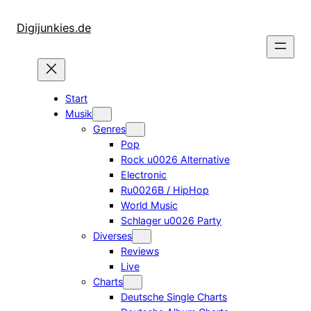
Zum
Inhalt
Digijunkies.de
springen
Start
Musik
Genres
Pop
Rock u0026 Alternative
Electronic
Ru0026B / HipHop
World Music
Schlager u0026 Party
Diverses
Reviews
Live
Charts
Deutsche Single Charts