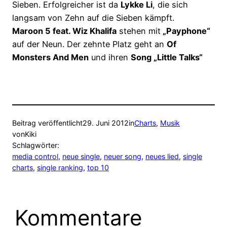
Sieben. Erfolgreicher ist da
Lykke Li
, die sich
langsam von Zehn auf die Sieben kämpft.
Maroon 5 feat. Wiz Khalifa
stehen mit
„Payphone“
auf der Neun. Der zehnte Platz geht an
Of
Monsters And Men
und ihren
Song „Little Talks“
Beitrag veröffentlicht
29. Juni 2012
in
Charts
, 
Musik
von
Kiki
Schlagwörter:
media control
, 
neue single
, 
neuer song
, 
neues lied
, 
single
charts
, 
single ranking
, 
top 10
Kommentare