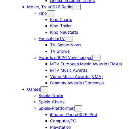
Deutsche Album Charts
Movie, TV u0026 Radio
Kino
Kino Charts
Kino-Trailer
Kino Neustarts
Fernsehen/TV
TV-Serien News
TV Shows
Awards u0026 Verleihungen
MTV European Music Awards (EMAs)
MTV Music Awards
Video Music Awards (VMA)
Grammy Awards (Grammys)
Games
Spiele-Trailer
Spiele-Charts
Spiele-Plattformen
iPhone, iPad u0026 iPod
Computer/PC
Playstation