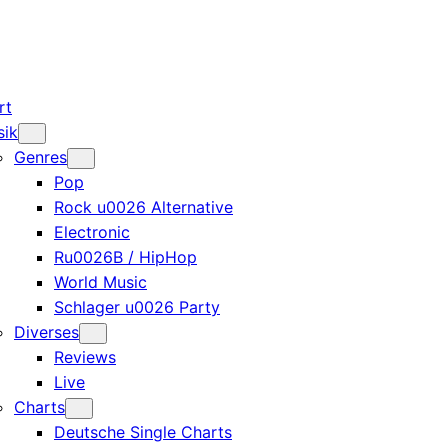
rt
sik
Genres
Pop
Rock u0026 Alternative
Electronic
Ru0026B / HipHop
World Music
Schlager u0026 Party
Diverses
Reviews
Live
Charts
Deutsche Single Charts