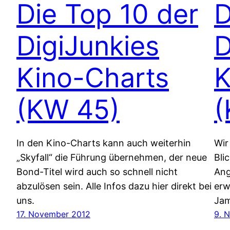
Die Top 10 der
D
DigiJunkies
D
Kino-Charts
K
(KW 45)
(
In den Kino-Charts kann auch weiterhin
Wir
„Skyfall“ die Führung übernehmen, der neue
Bli
Bond-Titel wird auch so schnell nicht
Ang
abzulösen sein. Alle Infos dazu hier direkt bei
erw
uns.
Jam
17. November 2012
9. 