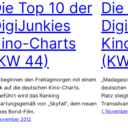
ie Top 10 der
Die
igiJunkies
Dig
ino-Charts
Kin
KW 44)
(KW
 beginnen den Freitagmorgen mit einem
„Madagasca
ck auf die deutschen Kino-Charts.
deutschen 
eführt wird das Ranking
Platz steig
artungsgemäß von „Skyfall“, dem neuen
Transsilvan
1. November
es Bond-Film.
November 2012