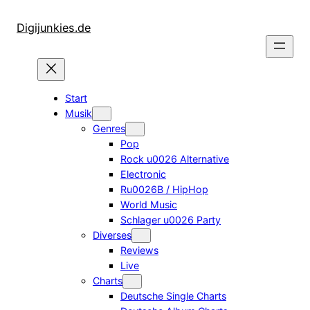
Zum
Inhalt
Digijunkies.de
springen
Start
Musik
Genres
Pop
Rock u0026 Alternative
Electronic
Ru0026B / HipHop
World Music
Schlager u0026 Party
Diverses
Reviews
Live
Charts
Deutsche Single Charts