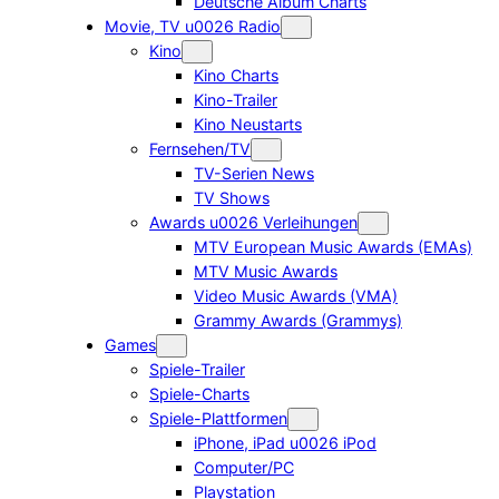
Deutsche Album Charts
Movie, TV u0026 Radio
Kino
Kino Charts
Kino-Trailer
Kino Neustarts
Fernsehen/TV
TV-Serien News
TV Shows
Awards u0026 Verleihungen
MTV European Music Awards (EMAs)
MTV Music Awards
Video Music Awards (VMA)
Grammy Awards (Grammys)
Games
Spiele-Trailer
Spiele-Charts
Spiele-Plattformen
iPhone, iPad u0026 iPod
Computer/PC
Playstation