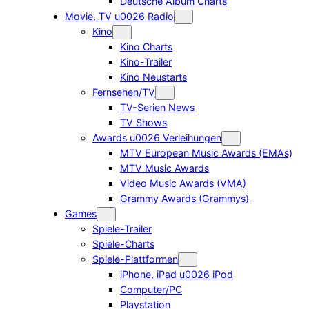
Deutsche Album Charts
Movie, TV u0026 Radio
Kino
Kino Charts
Kino-Trailer
Kino Neustarts
Fernsehen/TV
TV-Serien News
TV Shows
Awards u0026 Verleihungen
MTV European Music Awards (EMAs)
MTV Music Awards
Video Music Awards (VMA)
Grammy Awards (Grammys)
Games
Spiele-Trailer
Spiele-Charts
Spiele-Plattformen
iPhone, iPad u0026 iPod
Computer/PC
Playstation