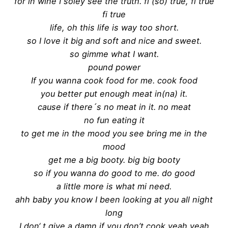
for in wine I soley see the truth. fi (so) true, fi true
fi true
life, oh this life is way too short.
so I love it big and soft and nice and sweet.
so gimme what I want.
pound power
If you wanna cook food for me. cook food
you better put enough meat in(na) it.
cause if there´s no meat in it. no meat
no fun eating it
to get me in the mood you see bring me in the
mood
get me a big booty. big big booty
so if you wanna do good to me. do good
a little more is what mi need.
ahh baby you know I been looking at you all night
long
I don‘ t give a damn if you don’t cook yeah yeah