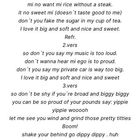
mi no want mi rice without a steak.
it no sweet mi (doesn´t taste good to me)
don´t you fake the sugar in my cup of tea.
I love it big and soft and nice and sweet.
Refr.
2.vers
so don´t you say my music is too loud.
don´t wanna hear mi ego is to proud.
don´t you say my private car is way too big.
I love it big and soft and nice and sweet
3.vers
so don´t be shy if you´re broad and biggy biggy
you can be so proud of your pounds say: yippie
yippie wooooh
let me see you wind and grind those pretty titties
Boom!
shake your behind go dippy dippy . huh