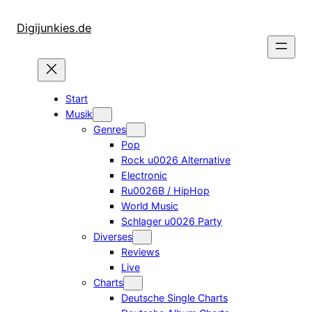
Zum
Inhalt
Digijunkies.de
springen
Start
Musik
Genres
Pop
Rock u0026 Alternative
Electronic
Ru0026B / HipHop
World Music
Schlager u0026 Party
Diverses
Reviews
Live
Charts
Deutsche Single Charts