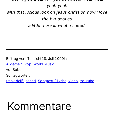
yeah yeah
with that lucious look oh jesus christ oh how I love
the big booties
a little more is what mi need.
Beitrag veröffentlicht
28. Juli 2009
in
Allgemein
, 
Pop
, 
World Music
von
Bobo
Schlagwörter:
frank dellè
, 
seeed
, 
Songtext / Lyrics
, 
video
, 
Youtube
Kommentare