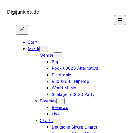
Zum
Inhalt
Digijunkies.de
springen
Start
Musik
Genres
Pop
Rock u0026 Alternative
Electronic
Ru0026B / HipHop
World Music
Schlager u0026 Party
Diverses
Reviews
Live
Charts
Deutsche Single Charts