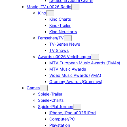
Deutsche Album Charts
Movie, TV u0026 Radio
Kino
Kino Charts
Kino-Trailer
Kino Neustarts
Fernsehen/TV
TV-Serien News
TV Shows
Awards u0026 Verleihungen
MTV European Music Awards (EMAs)
MTV Music Awards
Video Music Awards (VMA)
Grammy Awards (Grammys)
Games
Spiele-Trailer
Spiele-Charts
Spiele-Plattformen
iPhone, iPad u0026 iPod
Computer/PC
Playstation