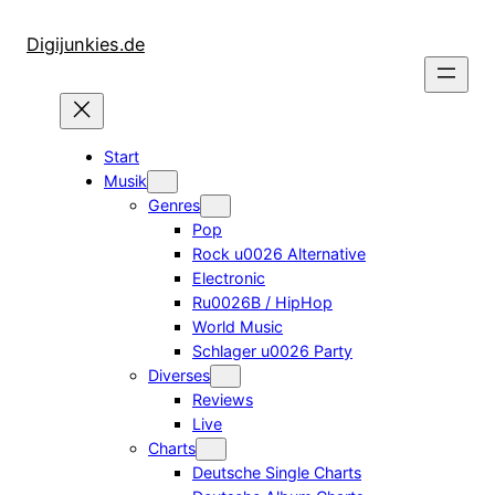
Zum
Inhalt
Digijunkies.de
springen
Start
Musik
Genres
Pop
Rock u0026 Alternative
Electronic
Ru0026B / HipHop
World Music
Schlager u0026 Party
Diverses
Reviews
Live
Charts
Deutsche Single Charts