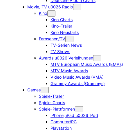
Deutsche Album Charts
Movie, TV u0026 Radio
Kino
Kino Charts
Kino-Trailer
Kino Neustarts
Fernsehen/TV
TV-Serien News
TV Shows
Awards u0026 Verleihungen
MTV European Music Awards (EMAs)
MTV Music Awards
Video Music Awards (VMA)
Grammy Awards (Grammys)
Games
Spiele-Trailer
Spiele-Charts
Spiele-Plattformen
iPhone, iPad u0026 iPod
Computer/PC
Playstation