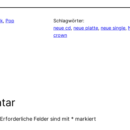
ik
, 
Pop
Schlagwörter:
neue cd
, 
neue platte
, 
neue single
, 
crown
tar
Erforderliche Felder sind mit
*
markiert