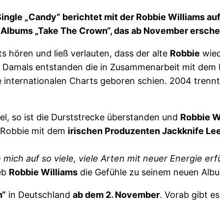
ingle „Candy“ berichtet mit der Robbie Williams au
n Albums „Take The Crown“, das ab November erschei
s hören und ließ verlauten, dass der alte
Robbie
wied
. Damals entstanden die in Zusammenarbeit mit dem
ie internationalen Charts geboren schien. 2004 trenn
el, so ist die Durststrecke überstanden und
Robbie W
 Robbie mit dem
irischen Produzenten Jackknife Le
ich auf so viele, viele Arten mit neuer Energie erfü
eb
Robbie Williams
die Gefühle zu seinem neuen Alb
n“
in Deutschland
ab dem 2. November
. Vorab gibt e