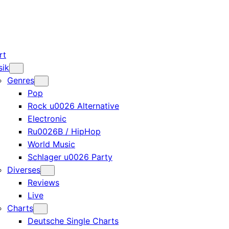
rt
sik
Genres
Pop
Rock u0026 Alternative
Electronic
Ru0026B / HipHop
World Music
Schlager u0026 Party
Diverses
Reviews
Live
Charts
Deutsche Single Charts