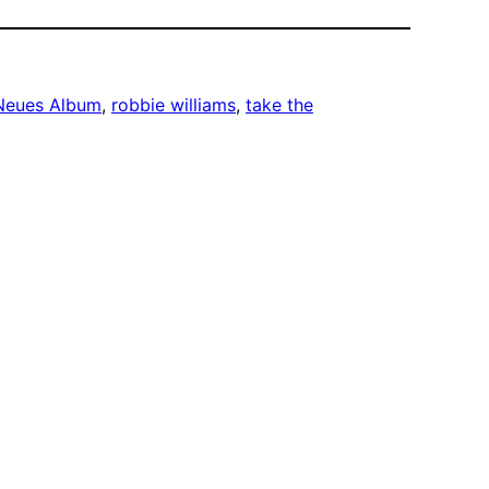
Neues Album
, 
robbie williams
, 
take the