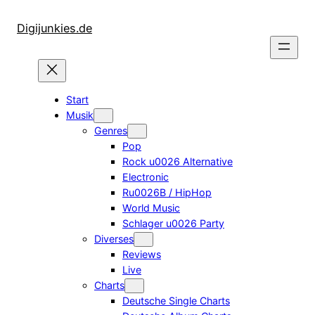
Zum
Inhalt
Digijunkies.de
springen
Start
Musik
Genres
Pop
Rock u0026 Alternative
Electronic
Ru0026B / HipHop
World Music
Schlager u0026 Party
Diverses
Reviews
Live
Charts
Deutsche Single Charts