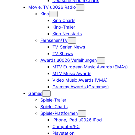
Deutsche Album Charts
Movie, TV u0026 Radio
Kino
Kino Charts
Kino-Trailer
Kino Neustarts
Fernsehen/TV
TV-Serien News
TV Shows
Awards u0026 Verleihungen
MTV European Music Awards (EMAs)
MTV Music Awards
Video Music Awards (VMA)
Grammy Awards (Grammys)
Games
Spiele-Trailer
Spiele-Charts
Spiele-Plattformen
iPhone, iPad u0026 iPod
Computer/PC
Playstation