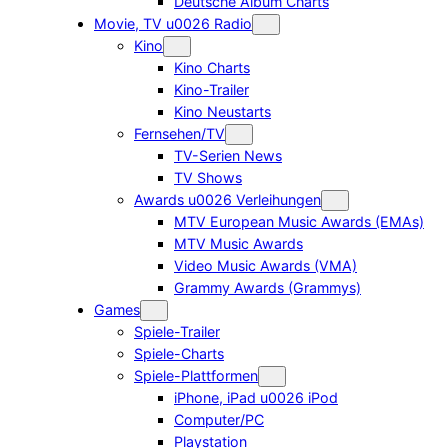
Deutsche Album Charts
Movie, TV u0026 Radio
Kino
Kino Charts
Kino-Trailer
Kino Neustarts
Fernsehen/TV
TV-Serien News
TV Shows
Awards u0026 Verleihungen
MTV European Music Awards (EMAs)
MTV Music Awards
Video Music Awards (VMA)
Grammy Awards (Grammys)
Games
Spiele-Trailer
Spiele-Charts
Spiele-Plattformen
iPhone, iPad u0026 iPod
Computer/PC
Playstation