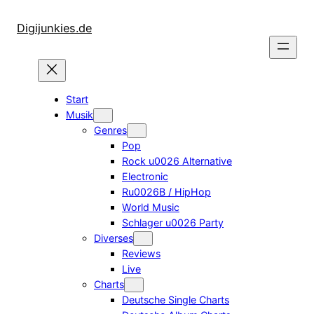
Zum
Inhalt
Digijunkies.de
springen
Start
Musik
Genres
Pop
Rock u0026 Alternative
Electronic
Ru0026B / HipHop
World Music
Schlager u0026 Party
Diverses
Reviews
Live
Charts
Deutsche Single Charts