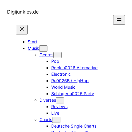
Zum
Inhalt
Digijunkies.de
springen
Start
Musik
Genres
Pop
Rock u0026 Alternative
Electronic
Ru0026B / HipHop
World Music
Schlager u0026 Party
Diverses
Reviews
Live
Charts
Deutsche Single Charts