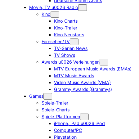
Deutsche Album Charts
Movie, TV u0026 Radio
Kino
Kino Charts
Kino-Trailer
Kino Neustarts
Fernsehen/TV
TV-Serien News
TV Shows
Awards u0026 Verleihungen
MTV European Music Awards (EMAs)
MTV Music Awards
Video Music Awards (VMA)
Grammy Awards (Grammys)
Games
Spiele-Trailer
Spiele-Charts
Spiele-Plattformen
iPhone, iPad u0026 iPod
Computer/PC
Playstation