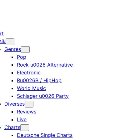
rt
sik
Genres
Pop
Rock u0026 Alternative
Electronic
Ru0026B / HipHop
World Music
Schlager u0026 Party
Diverses
Reviews
Live
Charts
Deutsche Single Charts