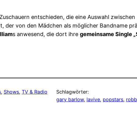
 Zuschauern entschieden, die eine Auswahl zwischen
t, der von den Mädchen als möglicher Bandname prä
lliam
s anwesend, die dort ihre
gemeinsame Single 
s
, 
Shows
, 
TV & Radio
Schlagwörter:
gary barlow
, 
lavive
, 
popstars
, 
robb