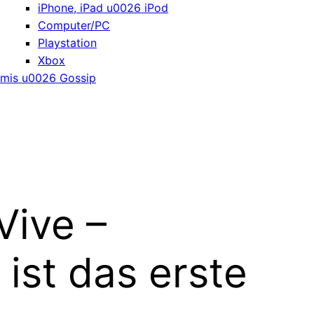
iPhone, iPad u0026 iPod
Computer/PC
Playstation
Xbox
mis u0026 Gossip
Vive –
ist das erste