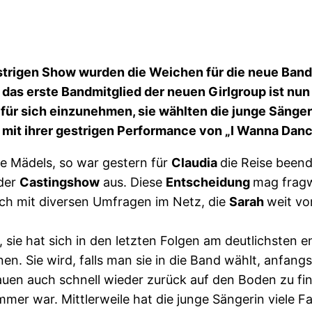
estrigen Show wurden die Weichen für die neue Band 
as erste Bandmitglied der neuen Girlgroup ist nun k
r sich einzunehmen, sie wählten die junge Sängerin
ch mit ihrer gestrigen Performance von „I Wanna D
ie Mädels, so war gestern für
Claudia
die Reise been
 der
Castingshow
aus. Diese
Entscheidung
mag fragw
auch mit diversen Umfragen im Netz, die
Sarah
weit v
, sie hat sich in den letzten Folgen am deutlichsten 
nen. Sie wird, falls man sie in die Band wählt, anfan
rauen auch schnell wieder zurück auf den Boden zu fi
a immer war. Mittlerweile hat die junge Sängerin viele