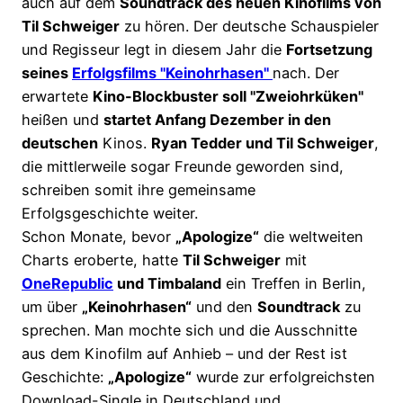
auch auf dem
Soundtrack des neuen Kinofilms von
Til Schweiger
zu hören. Der deutsche Schauspieler
und Regisseur legt in diesem Jahr die
Fortsetzung
seines
Erfolgsfilms "Keinohrhasen"
nach. Der
erwartete
Kino-Blockbuster soll "Zweiohrküken"
heißen und
startet Anfang Dezember in den
deutschen
Kinos.
Ryan Tedder und Til Schweiger
,
die mittlerweile sogar Freunde geworden sind,
schreiben somit ihre gemeinsame
Erfolgsgeschichte weiter.
Schon Monate, bevor
„Apologize“
die weltweiten
Charts eroberte, hatte
Til Schweiger
mit
OneRepublic
und Timbaland
ein Treffen in Berlin,
um über
„Keinohrhasen“
und den
Soundtrack
zu
sprechen. Man mochte sich und die Ausschnitte
aus dem Kinofilm auf Anhieb – und der Rest ist
Geschichte:
„Apologize“
wurde zur erfolgreichsten
Download-Single in Deutschland und