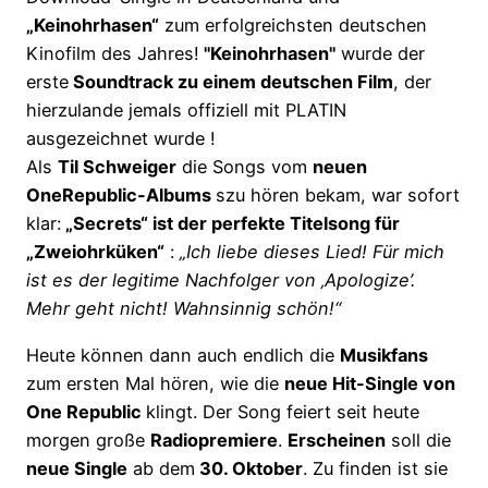
„Keinohrhasen“
zum erfolgreichsten deutschen
Kinofilm des Jahres!
"Keinohrhasen"
wurde der
erste
Soundtrack zu einem deutschen Film
, der
hierzulande jemals offiziell mit PLATIN
ausgezeichnet wurde !
Als
Til Schweiger
die Songs vom
neuen
OneRepublic-Albums
szu hören bekam, war sofort
klar:
„Secrets“ ist der perfekte Titelsong für
„Zweiohrküken“
:
„Ich liebe dieses Lied! Für mich
ist es der legitime Nachfolger von ‚Apologize’.
Mehr geht nicht! Wahnsinnig schön!“
Heute können dann auch endlich die
Musikfans
zum ersten Mal hören, wie die
neue Hit-Single von
One Republic
klingt. Der Song feiert seit heute
morgen große
Radiopremiere
.
Erscheinen
soll die
neue Single
ab dem
30. Oktober
. Zu finden ist sie