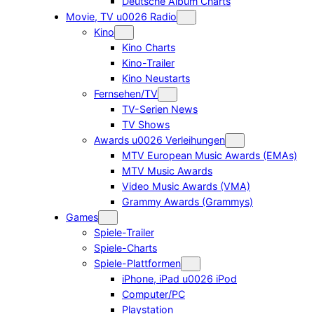
Deutsche Album Charts
Movie, TV u0026 Radio
Kino
Kino Charts
Kino-Trailer
Kino Neustarts
Fernsehen/TV
TV-Serien News
TV Shows
Awards u0026 Verleihungen
MTV European Music Awards (EMAs)
MTV Music Awards
Video Music Awards (VMA)
Grammy Awards (Grammys)
Games
Spiele-Trailer
Spiele-Charts
Spiele-Plattformen
iPhone, iPad u0026 iPod
Computer/PC
Playstation