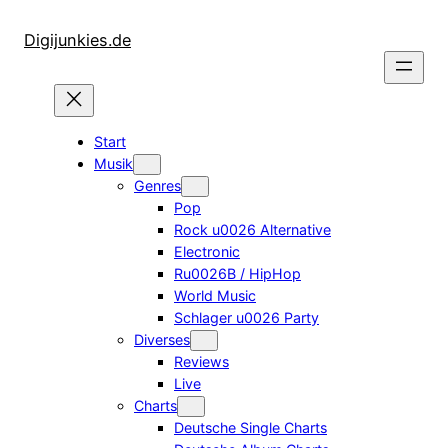
Zum
Inhalt
Digijunkies.de
springen
Start
Musik
Genres
Pop
Rock u0026 Alternative
Electronic
Ru0026B / HipHop
World Music
Schlager u0026 Party
Diverses
Reviews
Live
Charts
Deutsche Single Charts