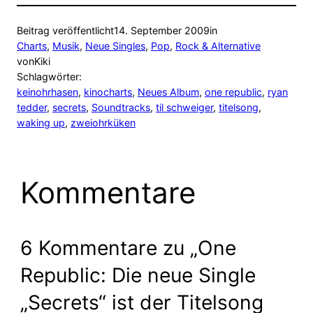
Beitrag veröffentlicht
14. September 2009
in
Charts
, 
Musik
, 
Neue Singles
, 
Pop
, 
Rock & Alternative
von
Kiki
Schlagwörter:
keinohrhasen
, 
kinocharts
, 
Neues Album
, 
one republic
, 
ryan
tedder
, 
secrets
, 
Soundtracks
, 
til schweiger
, 
titelsong
, 
waking up
, 
zweiohrküken
Kommentare
6 Kommentare zu „One
Republic: Die neue Single
„Secrets“ ist der Titelsong