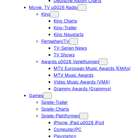
Deutsche Album Charts
Movie, TV u0026 Radio
Kino
Kino Charts
Kino-Trailer
Kino Neustarts
Fernsehen/TV
TV-Serien News
TV Shows
Awards u0026 Verleihungen
MTV European Music Awards (EMAs)
MTV Music Awards
Video Music Awards (VMA)
Grammy Awards (Grammys)
Games
Spiele-Trailer
Spiele-Charts
Spiele-Plattformen
iPhone, iPad u0026 iPod
Computer/PC
Playstation