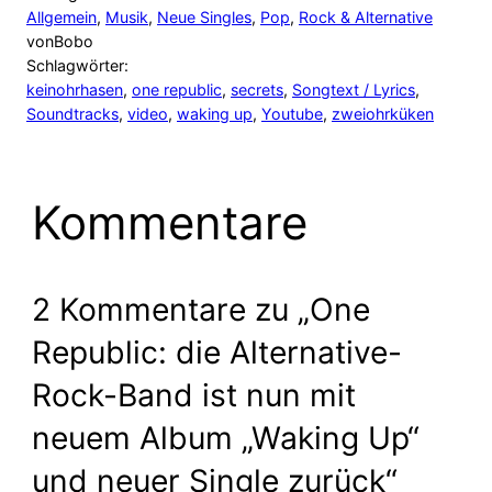
Allgemein
, 
Musik
, 
Neue Singles
, 
Pop
, 
Rock & Alternative
von
Bobo
Schlagwörter:
keinohrhasen
, 
one republic
, 
secrets
, 
Songtext / Lyrics
, 
Soundtracks
, 
video
, 
waking up
, 
Youtube
, 
zweiohrküken
Kommentare
2 Kommentare zu „One
Republic: die Alternative-
Rock-Band ist nun mit
neuem Album „Waking Up“
und neuer Single zurück“