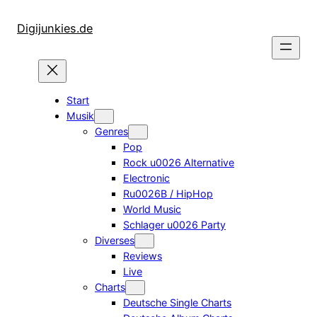
Zum
Inhalt
Digijunkies.de
springen
Start
Musik
Genres
Pop
Rock u0026 Alternative
Electronic
Ru0026B / HipHop
World Music
Schlager u0026 Party
Diverses
Reviews
Live
Charts
Deutsche Single Charts