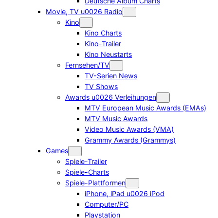
Deutsche Album Charts
Movie, TV u0026 Radio
Kino
Kino Charts
Kino-Trailer
Kino Neustarts
Fernsehen/TV
TV-Serien News
TV Shows
Awards u0026 Verleihungen
MTV European Music Awards (EMAs)
MTV Music Awards
Video Music Awards (VMA)
Grammy Awards (Grammys)
Games
Spiele-Trailer
Spiele-Charts
Spiele-Plattformen
iPhone, iPad u0026 iPod
Computer/PC
Playstation