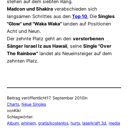
stehen auf dem siebten Rang.
Madcon und Shakira
verabschieden sich
langsamen Schrittes aus den
Top 10
.
Die
Singles
"Glow" und "Waka Waka"
landen auf Positionen
Acht und Neun.
Der zehnte Platz geht an den
verstorbenen
Sänger Israel Iz aus Hawaii
, seine
Single "Over
The Rainbow"
landet als Neueinsteiger auf dem
zehnten Platz.
Beitrag veröffentlicht
17. September 2010
in
Charts
, 
Neue Singles
von
Kiki
Schlagwörter:
Album
, 
eminem
, 
gratis/kostenlos
, 
hurts
, 
laserkraft 3d
, 
media