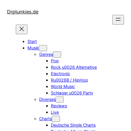
Zum
Inhalt
Digijunkies.de
springen
Start
Musik
Genres
Pop
Rock u0026 Alternative
Electronic
Ru0026B / HipHop
World Music
Schlager u0026 Party
Diverses
Reviews
Live
Charts
Deutsche Single Charts