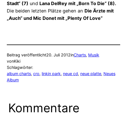
Stadt“ (7)
und
Lana DelRey mit „Born To Die“ (8).
Die beiden letzten Plätze gehen an
Die Ärzte mit
„Auch“ und Mic Donet mit „Plenty Of Love“
Beitrag veröffentlicht
20. Juli 2012
in
Charts
, 
Musik
von
Kiki
Schlagwörter:
album charts
, 
cro
, 
linkin park
, 
neue cd
, 
neue platte
, 
Neues
Album
Kommentare