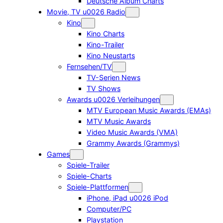
Deutsche Album Charts
Movie, TV u0026 Radio
Kino
Kino Charts
Kino-Trailer
Kino Neustarts
Fernsehen/TV
TV-Serien News
TV Shows
Awards u0026 Verleihungen
MTV European Music Awards (EMAs)
MTV Music Awards
Video Music Awards (VMA)
Grammy Awards (Grammys)
Games
Spiele-Trailer
Spiele-Charts
Spiele-Plattformen
iPhone, iPad u0026 iPod
Computer/PC
Playstation