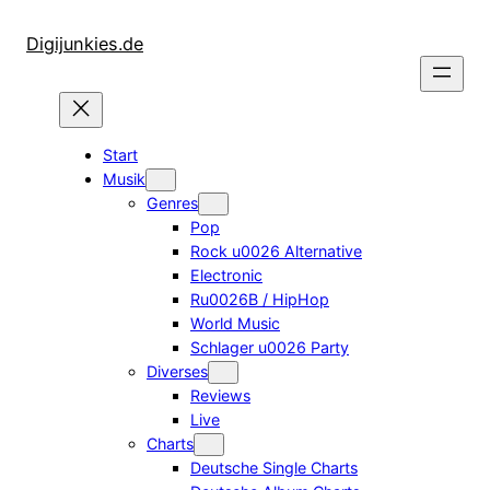
Zum
Inhalt
Digijunkies.de
springen
Start
Musik
Genres
Pop
Rock u0026 Alternative
Electronic
Ru0026B / HipHop
World Music
Schlager u0026 Party
Diverses
Reviews
Live
Charts
Deutsche Single Charts