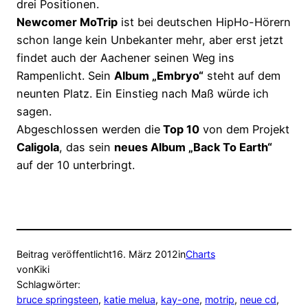
drei Positionen.
Newcomer MoTrip
ist bei deutschen HipHo-Hörern
schon lange kein Unbekanter mehr, aber erst jetzt
findet auch der Aachener seinen Weg ins
Rampenlicht. Sein
Album „Embryo“
steht auf dem
neunten Platz. Ein Einstieg nach Maß würde ich
sagen.
Abgeschlossen werden die
Top 10
von dem Projekt
Caligola
, das sein
neues Album „Back To Earth“
auf der 10 unterbringt.
Beitrag veröffentlicht
16. März 2012
in
Charts
von
Kiki
Schlagwörter:
bruce springsteen
, 
katie melua
, 
kay-one
, 
motrip
, 
neue cd
, 