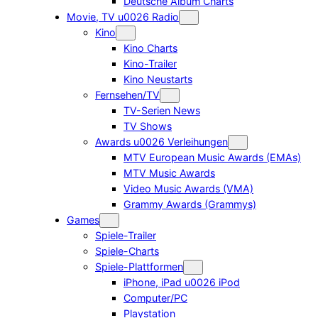
Deutsche Album Charts
Movie, TV u0026 Radio
Kino
Kino Charts
Kino-Trailer
Kino Neustarts
Fernsehen/TV
TV-Serien News
TV Shows
Awards u0026 Verleihungen
MTV European Music Awards (EMAs)
MTV Music Awards
Video Music Awards (VMA)
Grammy Awards (Grammys)
Games
Spiele-Trailer
Spiele-Charts
Spiele-Plattformen
iPhone, iPad u0026 iPod
Computer/PC
Playstation