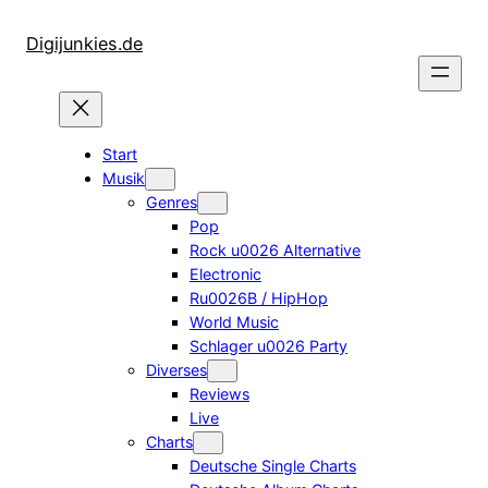
Zum
Inhalt
Digijunkies.de
springen
Start
Musik
Genres
Pop
Rock u0026 Alternative
Electronic
Ru0026B / HipHop
World Music
Schlager u0026 Party
Diverses
Reviews
Live
Charts
Deutsche Single Charts