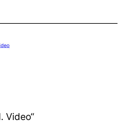
ideo
. Video“