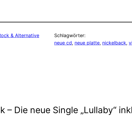
Rock & Alternative
Schlagwörter:
neue cd
, 
neue platte
, 
nickelback
, 
v
– Die neue Single „Lullaby“ inkl