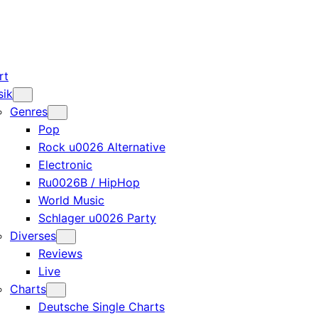
rt
sik
Genres
Pop
Rock u0026 Alternative
Electronic
Ru0026B / HipHop
World Music
Schlager u0026 Party
Diverses
Reviews
Live
Charts
Deutsche Single Charts