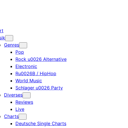
rt
sik
Genres
Pop
Rock u0026 Alternative
Electronic
Ru0026B / HipHop
World Music
Schlager u0026 Party
Diverses
Reviews
Live
Charts
Deutsche Single Charts