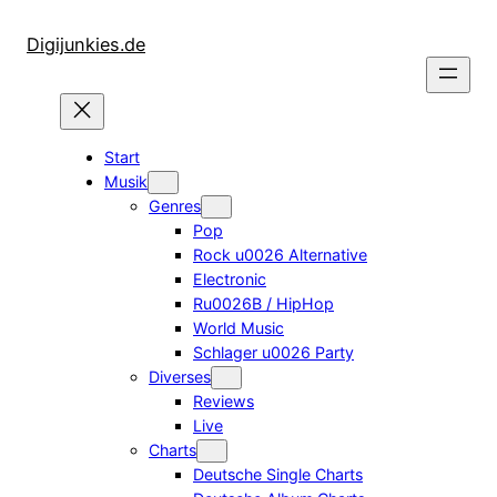
Zum
Inhalt
Digijunkies.de
springen
Start
Musik
Genres
Pop
Rock u0026 Alternative
Electronic
Ru0026B / HipHop
World Music
Schlager u0026 Party
Diverses
Reviews
Live
Charts
Deutsche Single Charts