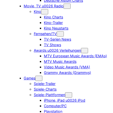
Deutsche Album Charts
Movie, TV u0026 Radio
Kino
Kino Charts
Kino-Trailer
Kino Neustarts
Fernsehen/TV
TV-Serien News
TV Shows
Awards u0026 Verleihungen
MTV European Music Awards (EMAs)
MTV Music Awards
Video Music Awards (VMA)
Grammy Awards (Grammys)
Games
Spiele-Trailer
Spiele-Charts
Spiele-Plattformen
iPhone, iPad u0026 iPod
Computer/PC
Playstation