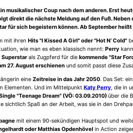
in musikalischer Coup nach dem anderen. Erst heu
olgt direkt die nächste Meldung auf den Fuß. Nebe
r für sich begeistern können. Ab September heißt e
em mit ihren
Hits "I Kissed A Girl" oder "Hot N‘ Cold"
be
ituation, wie man es eben klassisch nennt:
Perry
kann
n
Superstar
als Zugpferd für die
kommende "Star For
am 27. August erschienen
und somit passt diese Zu
sängerin eine
Zeitreise in das Jahr 2050
. Das Set: ei
en Elementen. Und im Mittelpunkt
Katy Perry
, die in
 Single "Teenage Dream" (VÖ: 03.09.2010)
über die 
 sichtlich Spaß an der Arbeit, was sie in den Drehp
mpagne
mit einem 90-sekündigen Hauptspot und weite
Engelhardt oder Matthias Opdenhövel
in Action zeige