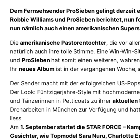
Dem Fernsehsender ProSieben gelingt derzeit e
Robbie Williams und ProSieben berichtet, nun f
nun nämlich auch einen amerikanischen Supersta
Die
amerikanische Pastorentochter
, die vor all
natürlich auch ihre tolle Stimme. Eine Win-Win-S
und
ProSieben
hat somit einen weiteren, wahre
Ihr
neues Album
ist in der vergangenen Woche,
Der Sender macht mit der erfolgreichen US-Pop
Der Look: Fünfzigerjahre-Style mit hochmodern
und Tänzerinnen in Petticoats zu ihrer
aktuellen
Dreharbeiten in München zur Verfügung und hatte
liess.
Am
1. September startet die STAR FORCE – Ka
Gesichter, wie Topmodel Sara Nuru, Charlotte 