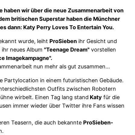
te haben wir über die neue Zusammenarbeit von
n dem britischen Superstar haben die Münchner
s dann: Katy Perry Loves To Entertain You.
kannt wurde, leiht
ProSieben
ihr Gesicht und
 ihr neues Album
"Teenage Dream"
vorstellen
ce Imagekampagne".
sammenarbeit nun mehr als gut zusammen…
ne Partylocation in einem futuristischen Gebäude.
 unterschiedlichsten Outfits zwischen Robotern
Bühne wirbelt. Einen Tag lang stand
Katy
für die
ausen immer wieder über Twitter ihre Fans wissen
ren Teasern, die auch bekannte
ProSieben-
n.