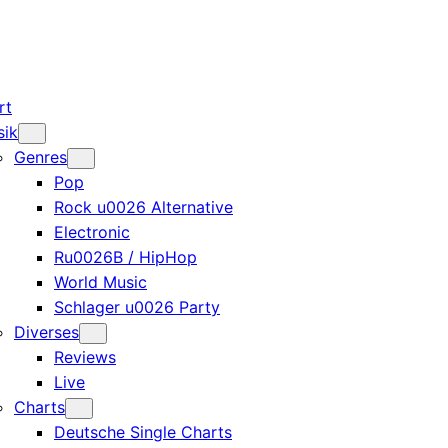
rt
sik
Genres
Pop
Rock u0026 Alternative
Electronic
Ru0026B / HipHop
World Music
Schlager u0026 Party
Diverses
Reviews
Live
Charts
Deutsche Single Charts