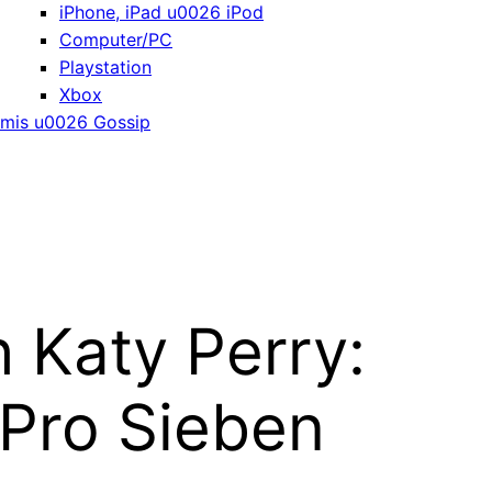
iPhone, iPad u0026 iPod
Computer/PC
Playstation
Xbox
mis u0026 Gossip
 Katy Perry:
Pro Sieben