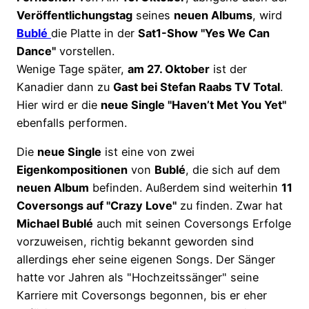
Veröffentlichungstag
seines
neuen Albums
, wird
Bublé
die Platte in der
Sat1-Show "Yes We Can
Dance"
vorstellen.
Wenige Tage später,
am 27. Oktober
ist der
Kanadier dann zu
Gast bei Stefan Raabs TV Total
.
Hier wird er die
neue Single "Haven’t Met You Yet"
ebenfalls performen.
Die
neue Single
ist eine von zwei
Eigenkompositionen
von
Bublé
, die sich auf dem
neuen Album
befinden. Außerdem sind weiterhin
11
Coversongs auf "Crazy Love"
zu finden. Zwar hat
Michael Bublé
auch mit seinen Coversongs Erfolge
vorzuweisen, richtig bekannt geworden sind
allerdings eher seine eigenen Songs. Der Sänger
hatte vor Jahren als "Hochzeitssänger" seine
Karriere mit Coversongs begonnen, bis er eher