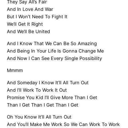
They Say All’s Fair
And In Love And War
But I Won’t Need To Fight It
We’ll Get It Right
And We’ll Be United
And I Know That We Can Be So Amazing
And Being In Your Life Is Gonna Change Me
And Now I Can See Every Single Possibility
Mmmm
And Someday I Know It’ll All Turn Out
And I’ll Work To Work It Out
Promise You Kid I’ll Give More Than I Get
Than I Get Than I Get Than I Get
Oh You Know It’ll All Turn Out
And You’ll Make Me Work So We Can Work To Work