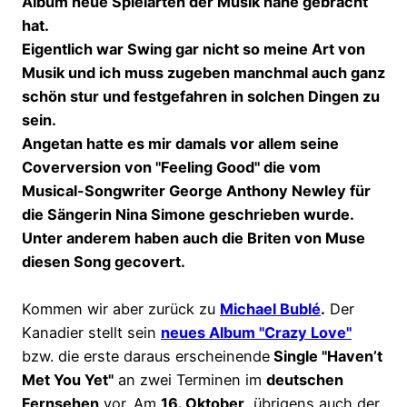
Album neue Spielarten der Musik nahe gebracht
hat.
Eigentlich war Swing gar nicht so meine Art von
Musik und ich muss zugeben manchmal auch ganz
schön stur und festgefahren in solchen Dingen zu
sein.
Angetan hatte es mir damals vor allem seine
Coverversion von "Feeling Good" die vom
Musical-Songwriter George Anthony Newley für
die Sängerin Nina Simone geschrieben wurde.
Unter anderem haben auch die Briten von Muse
diesen Song gecovert.
Kommen wir aber zurück zu
Michael Bublé
.
Der
Kanadier stellt sein
neues Album "Crazy Love"
bzw. die erste daraus erscheinende
Single "Haven’t
Met You Yet"
an zwei Terminen im
deutschen
Fernsehen
vor. Am
16. Oktober
, übrigens auch der