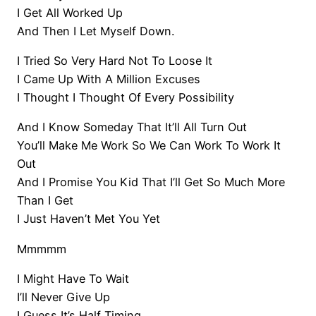
I Get All Worked Up
And Then I Let Myself Down.
I Tried So Very Hard Not To Loose It
I Came Up With A Million Excuses
I Thought I Thought Of Every Possibility
And I Know Someday That It’ll All Turn Out
You’ll Make Me Work So We Can Work To Work It
Out
And I Promise You Kid That I’ll Get So Much More
Than I Get
I Just Haven’t Met You Yet
Mmmmm
I Might Have To Wait
I’ll Never Give Up
I Guess It’s Half Timing