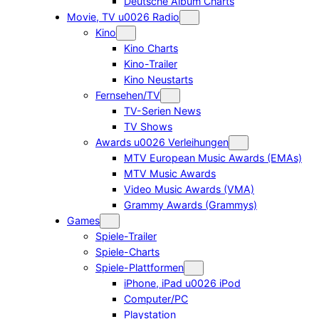
Deutsche Album Charts
Movie, TV u0026 Radio
Kino
Kino Charts
Kino-Trailer
Kino Neustarts
Fernsehen/TV
TV-Serien News
TV Shows
Awards u0026 Verleihungen
MTV European Music Awards (EMAs)
MTV Music Awards
Video Music Awards (VMA)
Grammy Awards (Grammys)
Games
Spiele-Trailer
Spiele-Charts
Spiele-Plattformen
iPhone, iPad u0026 iPod
Computer/PC
Playstation