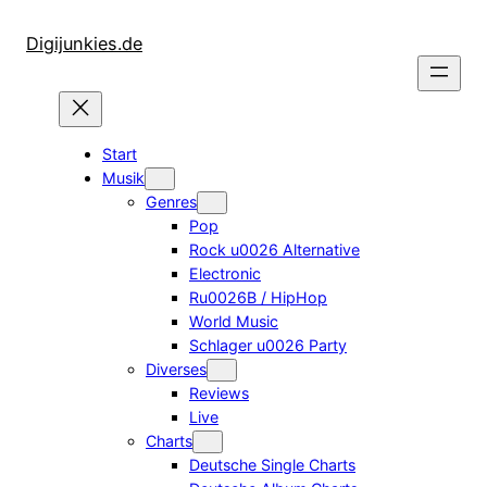
Zum
Inhalt
Digijunkies.de
springen
Start
Musik
Genres
Pop
Rock u0026 Alternative
Electronic
Ru0026B / HipHop
World Music
Schlager u0026 Party
Diverses
Reviews
Live
Charts
Deutsche Single Charts