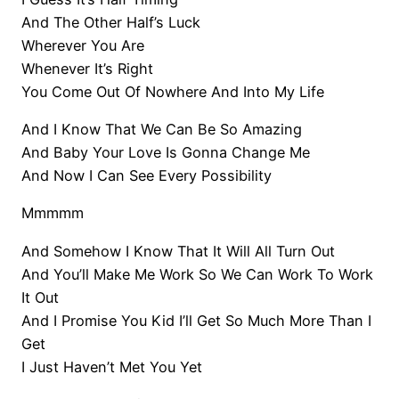
And The Other Half’s Luck
Wherever You Are
Whenever It’s Right
You Come Out Of Nowhere And Into My Life
And I Know That We Can Be So Amazing
And Baby Your Love Is Gonna Change Me
And Now I Can See Every Possibility
Mmmmm
And Somehow I Know That It Will All Turn Out
And You’ll Make Me Work So We Can Work To Work
It Out
And I Promise You Kid I’ll Get So Much More Than I
Get
I Just Haven’t Met You Yet