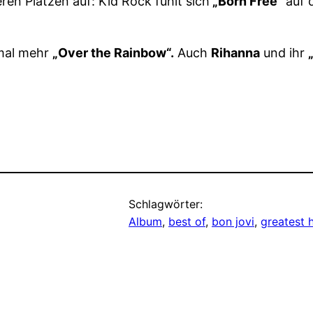
ren Plätzen auf: Kid Rock fühlt sich
„Born Free“
auf 
mal mehr
„Over the Rainbow“.
Auch
Rihanna
und ihr
Schlagwörter:
Album
, 
best of
, 
bon jovi
, 
greatest h