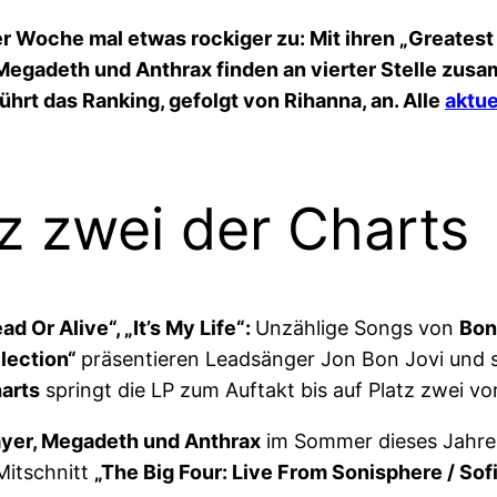
r Woche mal etwas rockiger zu: Mit ihren „Greatest 
 Megadeth und Anthrax finden an vierter Stelle zusa
führt das Ranking, gefolgt von Rihanna, an. Alle
aktue
tz zwei der Charts
d Or Alive“, „It’s My Life“:
Unzählige Songs von
Bon
llection“
präsentieren Leadsänger Jon Bon Jovi und se
arts
springt die LP zum Auftakt bis auf Platz zwei vor
layer, Megadeth und Anthrax
im Sommer dieses Jahres 
Mitschnitt
„The Big Four: Live From Sonisphere / Sof