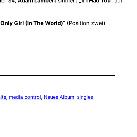
der 34,
Adam Lambert
sinniert
„If I Had You“
auf
„Only Girl (In The World)“
(Position zwei)
its
, 
media control
, 
Neues Album
, 
singles