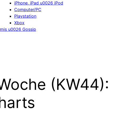
iPhone, iPad u0026 iPod
Computer/PC
Playstation
Xbox
mis u0026 Gossip
 Woche (KW44):
harts