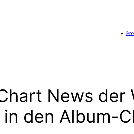
Pro
 Chart News der
 in den Album-C