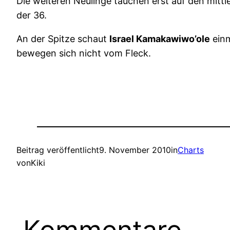
Die weiteren Neulinge tauchen erst auf den mittle
der 36.
An der Spitze schaut
Israel Kamakawiwo’ole
ein
bewegen sich nicht vom Fleck.
Beitrag veröffentlicht
9. November 2010
in
Charts
von
Kiki