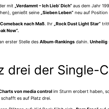
der mit
„Verdammt – Ich Lieb’ Dich“
aus dem Jahr 199
ochen), genießt seine
„Sieben Leben”
neu auf Position 
Comeback nach Maß
. Ihr
„Rock Dust Light Star“
trit
ak Now“.
n erster Stelle des
Album-Rankings
dahin.
Unheilig
z drei der Single-
 Charts von media control
im Sturm erobert haben, s
schafft es auf Platz drei.