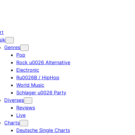
rt
sik
Genres
Pop
Rock u0026 Alternative
Electronic
Ru0026B / HipHop
World Music
Schlager u0026 Party
Diverses
Reviews
Live
Charts
Deutsche Single Charts