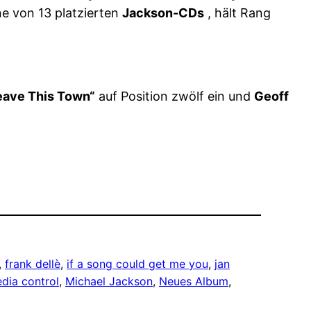
ne von 13 platzierten
Jackson-CDs
, hält Rang
eave This Town“
auf Position zwölf ein und
Geoff
, 
frank dellè
, 
if a song could get me you
, 
jan
dia control
, 
Michael Jackson
, 
Neues Album
, 