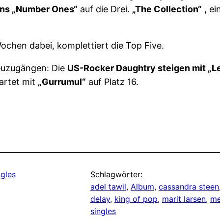
ns „Number Ones“
auf die Drei.
„The Collection“
, ei
ochen dabei, komplettiert die Top Five.
Neuzugängen: Die
US-Rocker Daughtry steigen mit „L
artet mit
„Gurrumul“
auf Platz 16.
gles
Schlagwörter:
adel tawil
, 
Album
, 
cassandra steen
delay
, 
king of pop
, 
marit larsen
, 
me
singles