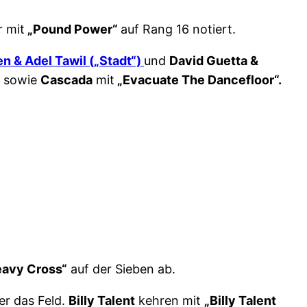
r mit
„Pound Power“
auf Rang 16 notiert.
n & Adel Tawil („Stadt“)
und
David Guetta &
sowie
Cascada
mit
„Evacuate The Dancefloor“.
eavy Cross“
auf der Sieben ab.
er das Feld.
Billy Talent
kehren mit
„Billy Talent