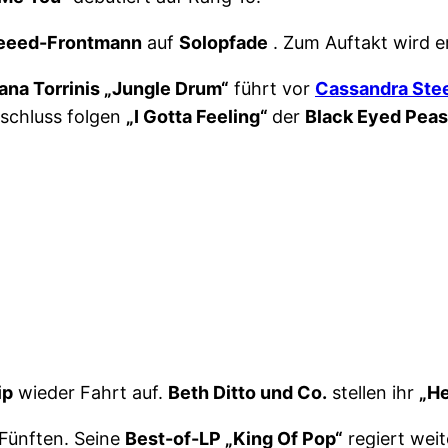
eeed-Frontmann
auf
Solopfade
. Zum Auftakt wird e
iana Torrinis „Jungle Drum“
führt vor
Cassandra Stee
schluss folgen
„I Gotta Feeling“
der
Black Eyed Peas
ip
wieder Fahrt auf.
Beth Ditto und Co.
stellen ihr
„H
Fünften. Seine
Best-of-LP „King Of Pop“
regiert weit