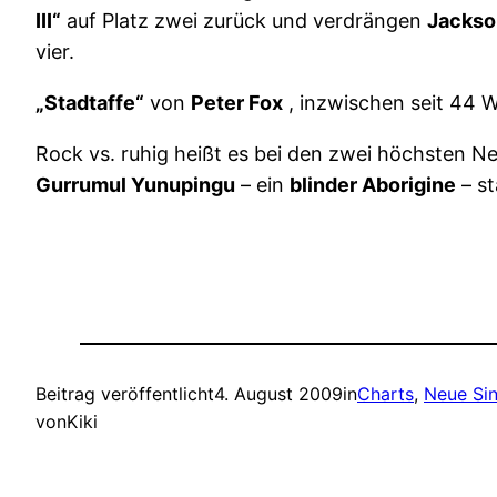
III“
auf Platz zwei zurück und verdrängen
Jackso
vier.
„Stadtaffe“
von
Peter Fox
, inzwischen seit 44 W
Rock vs. ruhig heißt es bei den zwei höchsten 
Gurrumul Yunupingu
– ein
blinder Aborigine
– st
Beitrag veröffentlicht
4. August 2009
in
Charts
, 
Neue Sin
von
Kiki