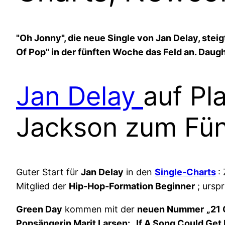
"Oh Jonny", die neue Single von Jan Delay, stei
Of Pop" in der fünften Woche das Feld an. Daug
Jan Delay
auf Pl
Jackson zum Fün
Guter Start für
Jan Delay
in den
Single-Charts
:
Mitglied der
Hip-Hop-Formation Beginner
; ursp
Green Day
kommen mit der
neuen Nummer
„21
Popsängerin Marit Larsen: „If A Song Could Get