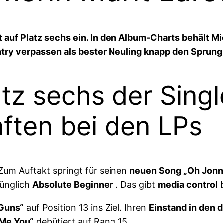
gt auf Platz sechs ein. In den Album-Charts behält M
htry verpassen als bester Neuling knapp den Sprung
atz sechs der Sing
ften bei den LPs
 Zum Auftakt springt für seinen
neuen Song „Oh Jonn
rünglich
Absolute Beginner
. Das gibt
media control
b
 Guns“
auf Position 13 ins Ziel. Ihren
Einstand in den 
 Me You“
debütiert auf Rang 15.