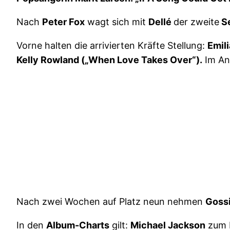
Nach
Peter Fox
wagt sich mit
Dellé
der zweite
S
Vorne halten die arrivierten Kräfte Stellung:
Emil
Kelly Rowland („When Love Takes Over“).
Im An
Nach zwei Wochen auf Platz neun nehmen
Goss
In den
Album-Charts
gilt:
Michael Jackson
zum 