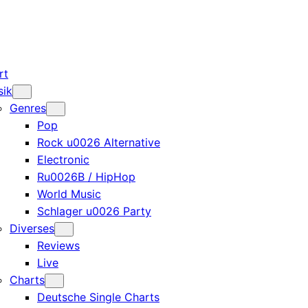
rt
sik
Genres
Pop
Rock u0026 Alternative
Electronic
Ru0026B / HipHop
World Music
Schlager u0026 Party
Diverses
Reviews
Live
Charts
Deutsche Single Charts