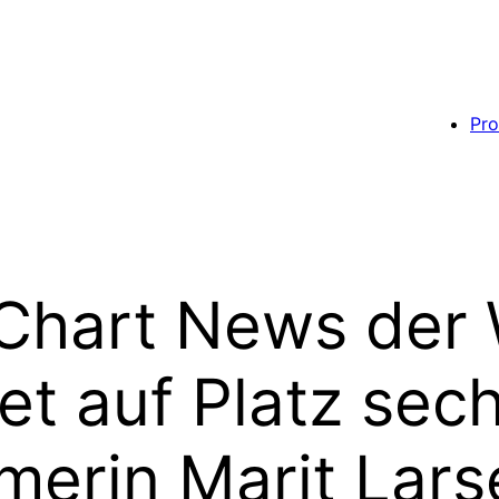
Pro
 Chart News der
et auf Platz sec
erin Marit Larse