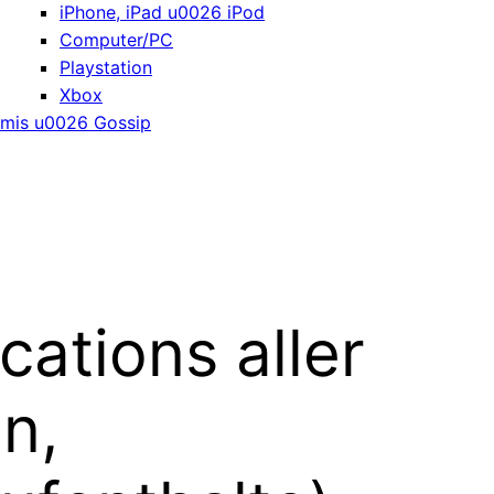
iPhone, iPad u0026 iPod
Computer/PC
Playstation
Xbox
mis u0026 Gossip
ations aller
n,