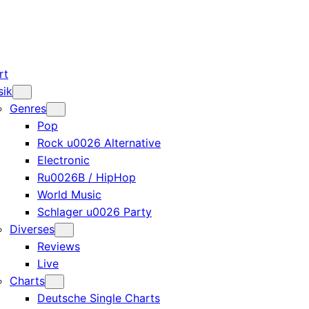
rt
sik
Genres
Pop
Rock u0026 Alternative
Electronic
Ru0026B / HipHop
World Music
Schlager u0026 Party
Diverses
Reviews
Live
Charts
Deutsche Single Charts