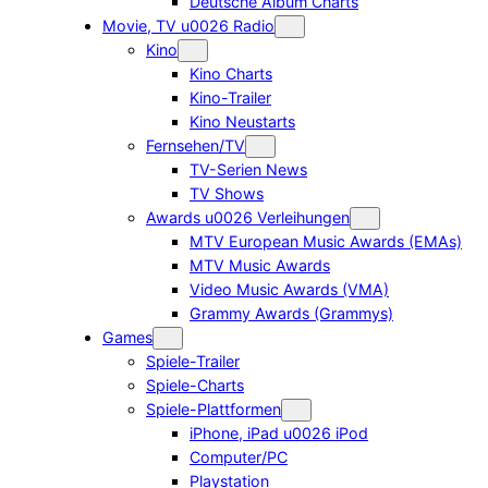
Deutsche Album Charts
Movie, TV u0026 Radio
Kino
Kino Charts
Kino-Trailer
Kino Neustarts
Fernsehen/TV
TV-Serien News
TV Shows
Awards u0026 Verleihungen
MTV European Music Awards (EMAs)
MTV Music Awards
Video Music Awards (VMA)
Grammy Awards (Grammys)
Games
Spiele-Trailer
Spiele-Charts
Spiele-Plattformen
iPhone, iPad u0026 iPod
Computer/PC
Playstation