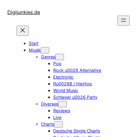
Zum
Inhalt
Digijunkies.de
springen
Start
Musik
Genres
Pop
Rock u0026 Alternative
Electronic
Ru0026B / HipHop
World Music
Schlager u0026 Party
Diverses
Reviews
Live
Charts
Deutsche Single Charts