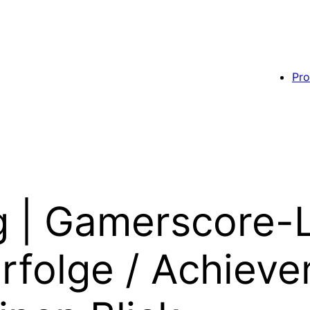
Pro
 | Gamerscore-L
Erfolge / Achiev