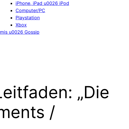
iPhone, iPad u0026 iPod
Computer/PC
Playstation
Xbox
mis u0026 Gossip
eitfaden: „Die
ements /