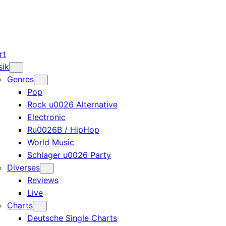
rt
sik
Genres
Pop
Rock u0026 Alternative
Electronic
Ru0026B / HipHop
World Music
Schlager u0026 Party
Diverses
Reviews
Live
Charts
Deutsche Single Charts