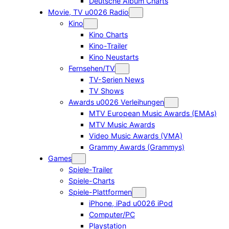
Deutsche Album Charts
Movie, TV u0026 Radio
Kino
Kino Charts
Kino-Trailer
Kino Neustarts
Fernsehen/TV
TV-Serien News
TV Shows
Awards u0026 Verleihungen
MTV European Music Awards (EMAs)
MTV Music Awards
Video Music Awards (VMA)
Grammy Awards (Grammys)
Games
Spiele-Trailer
Spiele-Charts
Spiele-Plattformen
iPhone, iPad u0026 iPod
Computer/PC
Playstation