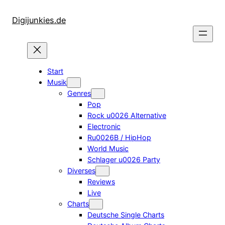
Zum
Inhalt
Digijunkies.de
springen
Start
Musik
Genres
Pop
Rock u0026 Alternative
Electronic
Ru0026B / HipHop
World Music
Schlager u0026 Party
Diverses
Reviews
Live
Charts
Deutsche Single Charts