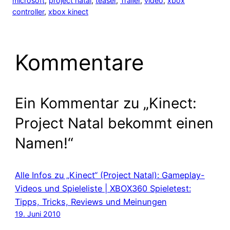
microsoft
, 
project natal
, 
teaser
, 
Trailer
, 
video
, 
xbox
controller
, 
xbox kinect
Kommentare
Ein Kommentar zu „Kinect:
Project Natal bekommt einen
Namen!“
Alle Infos zu „Kinect“ (Project Natal): Gameplay-
Videos und Spieleliste | XBOX360 Spieletest:
Tipps, Tricks, Reviews und Meinungen
19. Juni 2010