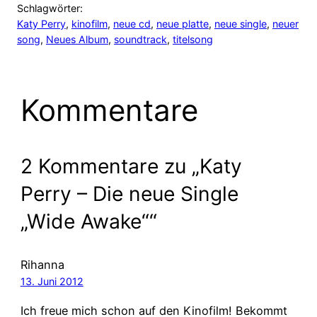
Schlagwörter:
Katy Perry
, 
kinofilm
, 
neue cd
, 
neue platte
, 
neue single
, 
neuer
song
, 
Neues Album
, 
soundtrack
, 
titelsong
Kommentare
2 Kommentare zu „Katy
Perry – Die neue Single
„Wide Awake““
Rihanna
13. Juni 2012
Ich freue mich schon auf den Kinofilm! Bekommt