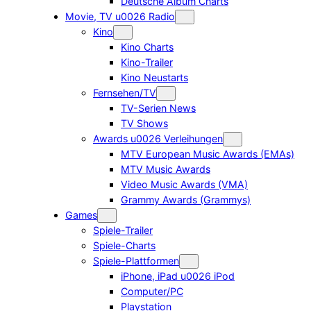
Deutsche Album Charts
Movie, TV u0026 Radio
Kino
Kino Charts
Kino-Trailer
Kino Neustarts
Fernsehen/TV
TV-Serien News
TV Shows
Awards u0026 Verleihungen
MTV European Music Awards (EMAs)
MTV Music Awards
Video Music Awards (VMA)
Grammy Awards (Grammys)
Games
Spiele-Trailer
Spiele-Charts
Spiele-Plattformen
iPhone, iPad u0026 iPod
Computer/PC
Playstation