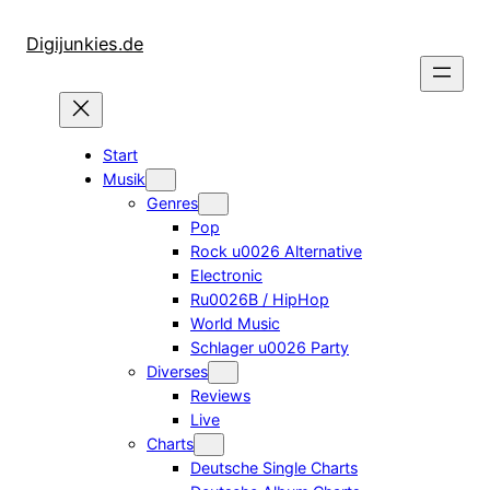
Zum
Inhalt
Digijunkies.de
springen
Start
Musik
Genres
Pop
Rock u0026 Alternative
Electronic
Ru0026B / HipHop
World Music
Schlager u0026 Party
Diverses
Reviews
Live
Charts
Deutsche Single Charts