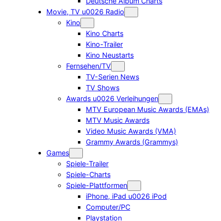
Deutsche Album Charts
Movie, TV u0026 Radio
Kino
Kino Charts
Kino-Trailer
Kino Neustarts
Fernsehen/TV
TV-Serien News
TV Shows
Awards u0026 Verleihungen
MTV European Music Awards (EMAs)
MTV Music Awards
Video Music Awards (VMA)
Grammy Awards (Grammys)
Games
Spiele-Trailer
Spiele-Charts
Spiele-Plattformen
iPhone, iPad u0026 iPod
Computer/PC
Playstation