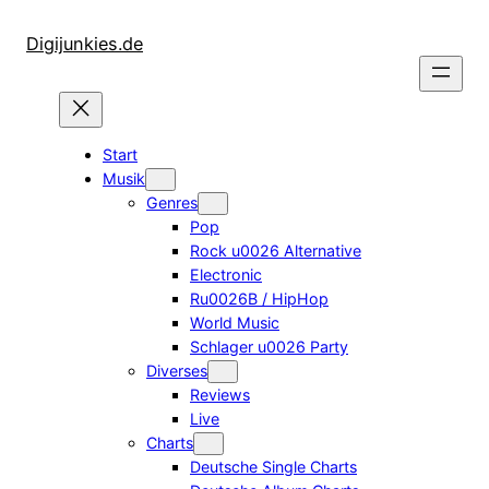
Zum
Inhalt
Digijunkies.de
springen
Start
Musik
Genres
Pop
Rock u0026 Alternative
Electronic
Ru0026B / HipHop
World Music
Schlager u0026 Party
Diverses
Reviews
Live
Charts
Deutsche Single Charts