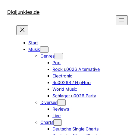
Zum
Inhalt
Digijunkies.de
springen
Start
Musik
Genres
Pop
Rock u0026 Alternative
Electronic
Ru0026B / HipHop
World Music
Schlager u0026 Party
Diverses
Reviews
Live
Charts
Deutsche Single Charts