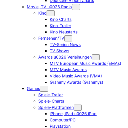
Deutsche Album Charts
Movie, TV u0026 Radio
Kino
Kino Charts
Kino-Trailer
Kino Neustarts
Fernsehen/TV
TV-Serien News
TV Shows
Awards u0026 Verleihungen
MTV European Music Awards (EMAs)
MTV Music Awards
Video Music Awards (VMA)
Grammy Awards (Grammys)
Games
Spiele-Trailer
Spiele-Charts
Spiele-Plattformen
iPhone, iPad u0026 iPod
Computer/PC
Playstation