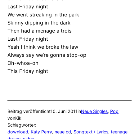
Last Friday night
We went streaking in the park
Skinny dipping in the dark
Then had a menage a trois
Last Friday night
Yeah I think we broke the law
Always say we’re gonna stop-op
Oh-whoa-oh
This Friday night
Beitrag veröffentlicht
10. Juni 2011
in
Neue Singles
, 
Pop
von
Kiki
Schlagwörter:
download
, 
Katy Perry
, 
neue cd
, 
Songtext / Lyrics
, 
teenage
dream
, 
video