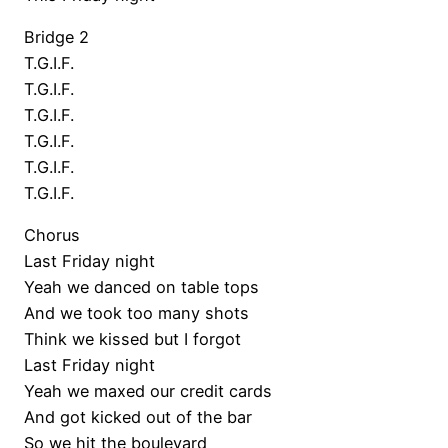
Bridge 2
T.G.I.F.
T.G.I.F.
T.G.I.F.
T.G.I.F.
T.G.I.F.
T.G.I.F.
Chorus
Last Friday night
Yeah we danced on table tops
And we took too many shots
Think we kissed but I forgot
Last Friday night
Yeah we maxed our credit cards
And got kicked out of the bar
So we hit the boulevard