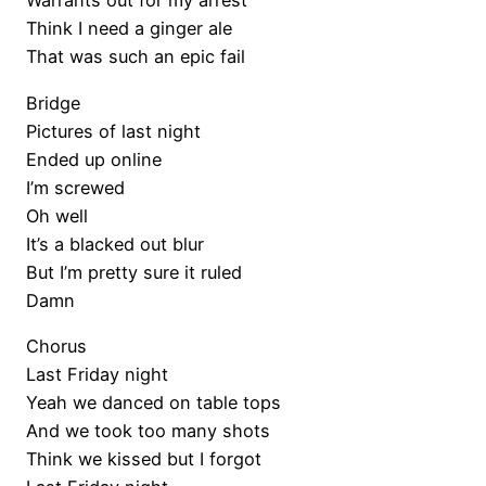
Warrants out for my arrest
Think I need a ginger ale
That was such an epic fail
Bridge
Pictures of last night
Ended up online
I’m screwed
Oh well
It’s a blacked out blur
But I’m pretty sure it ruled
Damn
Chorus
Last Friday night
Yeah we danced on table tops
And we took too many shots
Think we kissed but I forgot