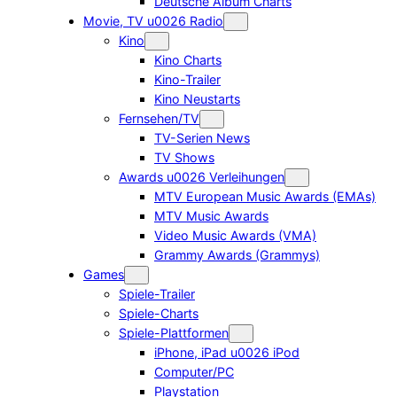
Deutsche Album Charts
Movie, TV u0026 Radio
Kino
Kino Charts
Kino-Trailer
Kino Neustarts
Fernsehen/TV
TV-Serien News
TV Shows
Awards u0026 Verleihungen
MTV European Music Awards (EMAs)
MTV Music Awards
Video Music Awards (VMA)
Grammy Awards (Grammys)
Games
Spiele-Trailer
Spiele-Charts
Spiele-Plattformen
iPhone, iPad u0026 iPod
Computer/PC
Playstation