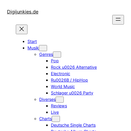
Zum
Inhalt
Digijunkies.de
springen
Start
Musik
Genres
Pop
Rock u0026 Alternative
Electronic
Ru0026B / HipHop
World Music
Schlager u0026 Party
Diverses
Reviews
Live
Charts
Deutsche Single Charts