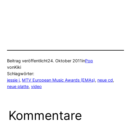
Beitrag veröffentlicht
24. Oktober 2011
in
Pop
von
Kiki
Schlagwörter:
jessie j
, 
MTV European Music Awards (EMAs)
, 
neue cd
, 
neue platte
, 
video
Kommentare