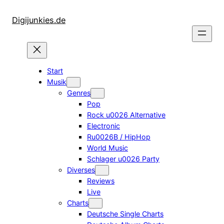
Zum
Inhalt
Digijunkies.de
springen
Start
Musik
Genres
Pop
Rock u0026 Alternative
Electronic
Ru0026B / HipHop
World Music
Schlager u0026 Party
Diverses
Reviews
Live
Charts
Deutsche Single Charts