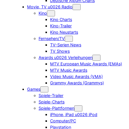
Deutsche Album Charts
Movie, TV u0026 Radio
Kino
Kino Charts
Kino-Trailer
Kino Neustarts
Fernsehen/TV
TV-Serien News
TV Shows
Awards u0026 Verleihungen
MTV European Music Awards (EMAs)
MTV Music Awards
Video Music Awards (VMA)
Grammy Awards (Grammys)
Games
Spiele-Trailer
Spiele-Charts
Spiele-Plattformen
iPhone, iPad u0026 iPod
Computer/PC
Playstation