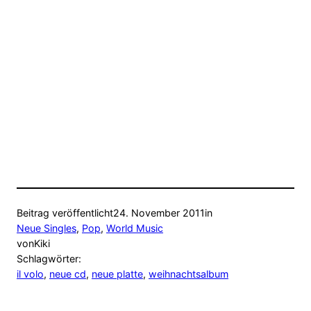
Beitrag veröffentlicht
24. November 2011
in
Neue Singles
, 
Pop
, 
World Music
von
Kiki
Schlagwörter:
il volo
, 
neue cd
, 
neue platte
, 
weihnachtsalbum