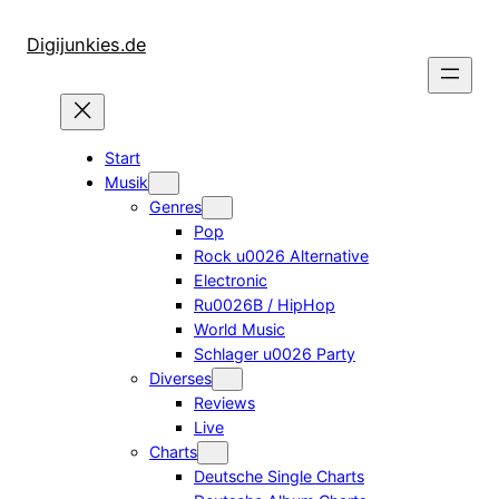
Zum
Inhalt
Digijunkies.de
springen
Start
Musik
Genres
Pop
Rock u0026 Alternative
Electronic
Ru0026B / HipHop
World Music
Schlager u0026 Party
Diverses
Reviews
Live
Charts
Deutsche Single Charts