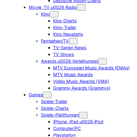
Deutsche Album Charts
Movie, TV u0026 Radio
Kino
Kino Charts
Kino-Trailer
Kino Neustarts
Fernsehen/TV
TV-Serien News
TV Shows
Awards u0026 Verleihungen
MTV European Music Awards (EMAs)
MTV Music Awards
Video Music Awards (VMA)
Grammy Awards (Grammys)
Games
Spiele-Trailer
Spiele-Charts
Spiele-Plattformen
iPhone, iPad u0026 iPod
Computer/PC
Playstation