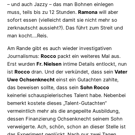
– und auch Jazzy – das man Bohnen einlegen
muss, teils bis zu 12 Stunden.
Ramona
will aber
sofort essen (vielleicht damit sie nicht mehr so
zerknautscht aussieht?). Das führt zum Streit und
man kocht….Reis.
Am Rande gibt es auch wieder investigativen
Journalismus:
Rocco
packt ein weiteres Mal aus.
Erst wurden
Fr. Nielsen
intime Details entlockt, nun
ist
Rocco
dran. Und der verkündet, dass sein
Vater
Uwe Ochsenknecht
einst ein Gutachten zahlte,
das beweisen sollte, dass sein
Sohn Rocco
keinerlei schauspielerisches Talent habe. Nebenbei
bemerkt kostete dieses „Talent-Gutachten“
vermeintlich mehr als die angepeilte Ausbildung,
dessen Finanzierung Ochsenknecht seinem Sohn
verweigerte. Ach, schön, schon an dieser Stelle ist
das Experiment geglückt. Nach nur zwei Tagen