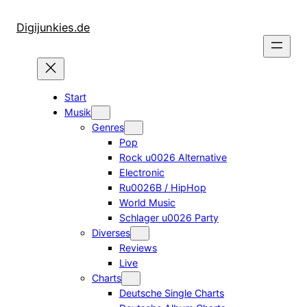
Zum
Inhalt
Digijunkies.de
springen
Start
Musik
Genres
Pop
Rock u0026 Alternative
Electronic
Ru0026B / HipHop
World Music
Schlager u0026 Party
Diverses
Reviews
Live
Charts
Deutsche Single Charts