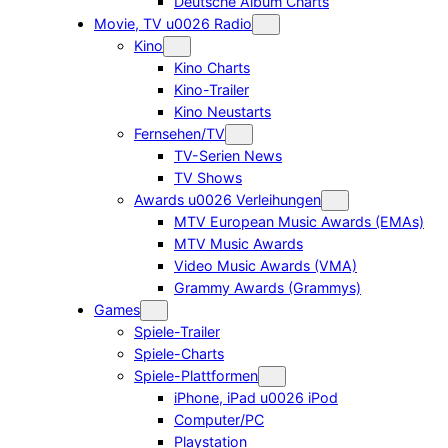
Deutsche Album Charts
Movie, TV u0026 Radio
Kino
Kino Charts
Kino-Trailer
Kino Neustarts
Fernsehen/TV
TV-Serien News
TV Shows
Awards u0026 Verleihungen
MTV European Music Awards (EMAs)
MTV Music Awards
Video Music Awards (VMA)
Grammy Awards (Grammys)
Games
Spiele-Trailer
Spiele-Charts
Spiele-Plattformen
iPhone, iPad u0026 iPod
Computer/PC
Playstation