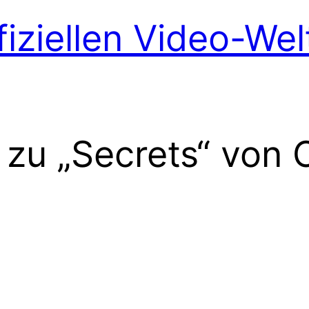
fiziellen Video-We
s zu „Secrets“ von