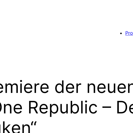
Pro
miere der neuen
One Republic – D
üken“