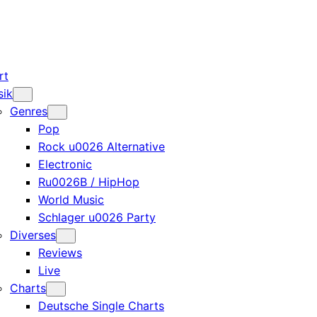
rt
sik
Genres
Pop
Rock u0026 Alternative
Electronic
Ru0026B / HipHop
World Music
Schlager u0026 Party
Diverses
Reviews
Live
Charts
Deutsche Single Charts