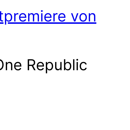
ltpremiere von
 One Republic