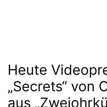
Heute Videopre
„Secrets“ von 
aus „Zweiohrk