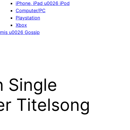
iPhone, iPad u0026 iPod
Computer/PC
Playstation
Xbox
mis u0026 Gossip
 Single
er Titelsong