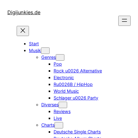
Zum
Inhalt
Digijunkies.de
springen
Start
Musik
Genres
Pop
Rock u0026 Alternative
Electronic
Ru0026B / HipHop
World Music
Schlager u0026 Party
Diverses
Reviews
Live
Charts
Deutsche Single Charts