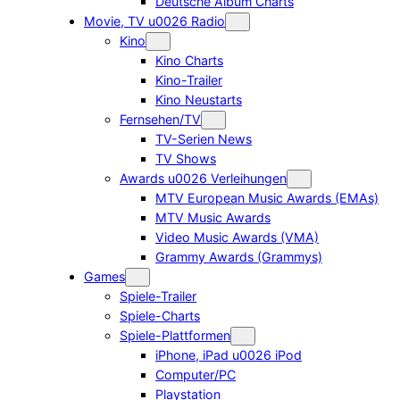
Deutsche Album Charts
Movie, TV u0026 Radio
Kino
Kino Charts
Kino-Trailer
Kino Neustarts
Fernsehen/TV
TV-Serien News
TV Shows
Awards u0026 Verleihungen
MTV European Music Awards (EMAs)
MTV Music Awards
Video Music Awards (VMA)
Grammy Awards (Grammys)
Games
Spiele-Trailer
Spiele-Charts
Spiele-Plattformen
iPhone, iPad u0026 iPod
Computer/PC
Playstation