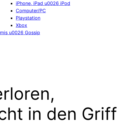
iPhone, iPad u0026 iPod
Computer/PC
Playstation
Xbox
mis u0026 Gossip
rloren,
t in den Griff