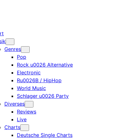
rt
sik
Genres
Pop
Rock u0026 Alternative
Electronic
Ru0026B / HipHop
World Music
Schlager u0026 Party
Diverses
Reviews
Live
Charts
Deutsche Single Charts