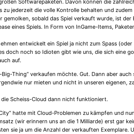
zu großen Softwarepaketen. Davon können die zahlre
s zu jederzeit die volle Kontrolle behalten und zude
er gemolken, sobald das Spiel verkauft wurde, ist d
lease eines Spiels. In Form von InGame-Items, Pakete
nehmen entwickelt ein Spiel ja nicht zum Spass (oder
doch noch so Idioten gibt wie uns, die sich eine gol
auch auf.
ig-Thing“ verkaufen möchte. Gut. Dann aber auch so
irgendwie nur mieten und nicht in unseren eigenen, za
 die Scheiss-Cloud dann nicht funktioniert.
m City“ hatte mit Cloud-Problemen zu kämpfen und nun
tz (wir erinnern uns an die 1 Milliarde) erst gar k
en sie ja um die Anzahl der verkauften Exemplare. U