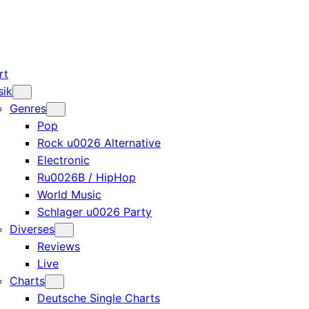
rt
sik
Genres
Pop
Rock u0026 Alternative
Electronic
Ru0026B / HipHop
World Music
Schlager u0026 Party
Diverses
Reviews
Live
Charts
Deutsche Single Charts