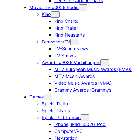
Deutsche Album Charts
Movie, TV u0026 Radio
Kino
Kino Charts
Kino-Trailer
Kino Neustarts
Fernsehen/TV
TV-Serien News
TV Shows
Awards u0026 Verleihungen
MTV European Music Awards (EMAs)
MTV Music Awards
Video Music Awards (VMA)
Grammy Awards (Grammys)
Games
Spiele-Trailer
Spiele-Charts
Spiele-Plattformen
iPhone, iPad u0026 iPod
Computer/PC
Playstation