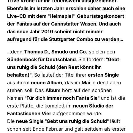
1Live Krone für ihr Lebenswerk ausgezeichnet.
Ebenfalls im letzten Jahr erschien daher auch eine
Live-CD mit dem "Heimspiel"-Geburtstagskonzert
der Fantas auf der Cannstatter Wasen. Und auch
das neue Jahr 2010 scheint nicht minder
aufregend für die Stuttgarter Combo zu werden…
…denn
Thomas D., Smudo und Co.
spielen den
Sündenbock für Deutschland
. Sie fordern:
"Gebt
uns ruhig die Schuld (den Rest könnt ihr
behalten)"
. So lautet der Titel ihrer
ersten Single
aus ihrem
neuen Album
, das im
Mai
in den Läden
stehen soll. Das
Album
hört auf den schönen
Namen
"Für dich immer noch Fanta Sie"
und ist die
erste Platte, die komplett im
neuen Studio der
Fantastischen Vier
aufgenommen wurde.
Die
neue Single "Gebt uns ruhig die Schuld"
läuft
schon seit Ende Februar und galt seitdem als erster