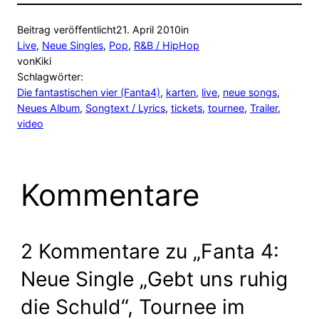
Beitrag veröffentlicht
21. April 2010
in
Live
, 
Neue Singles
, 
Pop
, 
R&B / HipHop
von
Kiki
Schlagwörter:
Die fantastischen vier (Fanta4)
, 
karten
, 
live
, 
neue songs
, 
Neues Album
, 
Songtext / Lyrics
, 
tickets
, 
tournee
, 
Trailer
, 
video
Kommentare
2 Kommentare zu „Fanta 4:
Neue Single „Gebt uns ruhig
die Schuld“, Tournee im