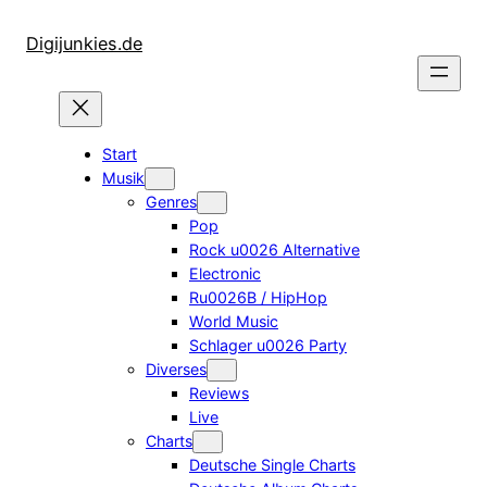
Zum
Inhalt
Digijunkies.de
springen
Start
Musik
Genres
Pop
Rock u0026 Alternative
Electronic
Ru0026B / HipHop
World Music
Schlager u0026 Party
Diverses
Reviews
Live
Charts
Deutsche Single Charts