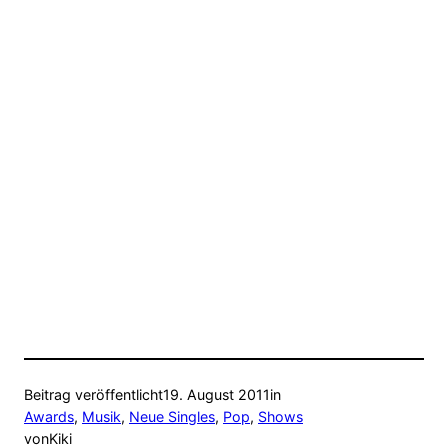
Beitrag veröffentlicht
19. August 2011
in
Awards
, 
Musik
, 
Neue Singles
, 
Pop
, 
Shows
von
Kiki