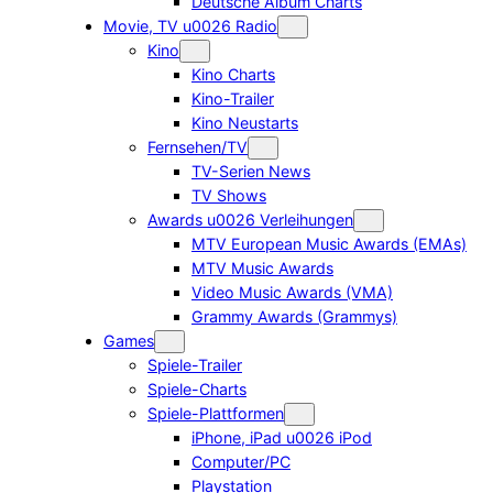
Deutsche Album Charts
Movie, TV u0026 Radio
Kino
Kino Charts
Kino-Trailer
Kino Neustarts
Fernsehen/TV
TV-Serien News
TV Shows
Awards u0026 Verleihungen
MTV European Music Awards (EMAs)
MTV Music Awards
Video Music Awards (VMA)
Grammy Awards (Grammys)
Games
Spiele-Trailer
Spiele-Charts
Spiele-Plattformen
iPhone, iPad u0026 iPod
Computer/PC
Playstation