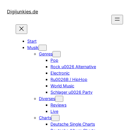
Zum
Inhalt
Digijunkies.de
springen
Start
Musik
Genres
Pop
Rock u0026 Alternative
Electronic
Ru0026B / HipHop
World Music
Schlager u0026 Party
Diverses
Reviews
Live
Charts
Deutsche Single Charts