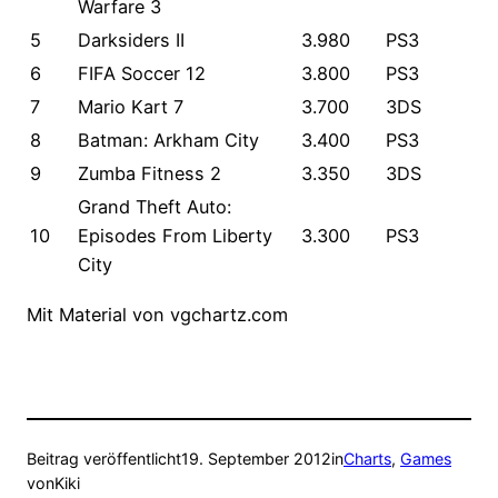
Warfare 3
5
Darksiders II
3.980
PS3
6
FIFA Soccer 12
3.800
PS3
7
Mario Kart 7
3.700
3DS
8
Batman: Arkham City
3.400
PS3
9
Zumba Fitness 2
3.350
3DS
Grand Theft Auto:
10
Episodes From Liberty
3.300
PS3
City
Mit Material von vgchartz.com
Beitrag veröffentlicht
19. September 2012
in
Charts
, 
Games
von
Kiki