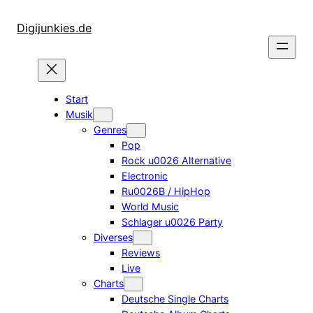
Zum
Inhalt
Digijunkies.de
springen
Start
Musik
Genres
Pop
Rock u0026 Alternative
Electronic
Ru0026B / HipHop
World Music
Schlager u0026 Party
Diverses
Reviews
Live
Charts
Deutsche Single Charts