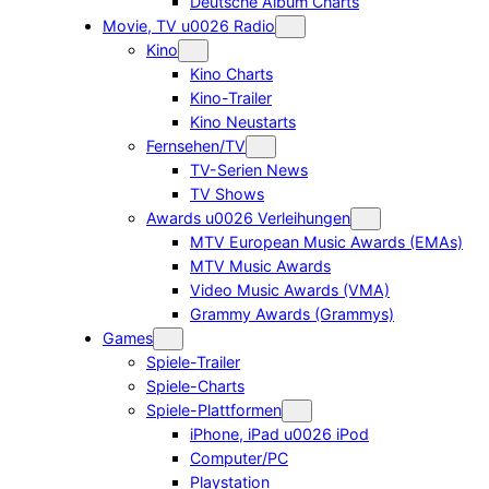
Deutsche Album Charts
Movie, TV u0026 Radio
Kino
Kino Charts
Kino-Trailer
Kino Neustarts
Fernsehen/TV
TV-Serien News
TV Shows
Awards u0026 Verleihungen
MTV European Music Awards (EMAs)
MTV Music Awards
Video Music Awards (VMA)
Grammy Awards (Grammys)
Games
Spiele-Trailer
Spiele-Charts
Spiele-Plattformen
iPhone, iPad u0026 iPod
Computer/PC
Playstation