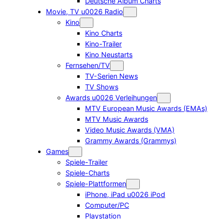
Deutsche Album Charts
Movie, TV u0026 Radio
Kino
Kino Charts
Kino-Trailer
Kino Neustarts
Fernsehen/TV
TV-Serien News
TV Shows
Awards u0026 Verleihungen
MTV European Music Awards (EMAs)
MTV Music Awards
Video Music Awards (VMA)
Grammy Awards (Grammys)
Games
Spiele-Trailer
Spiele-Charts
Spiele-Plattformen
iPhone, iPad u0026 iPod
Computer/PC
Playstation