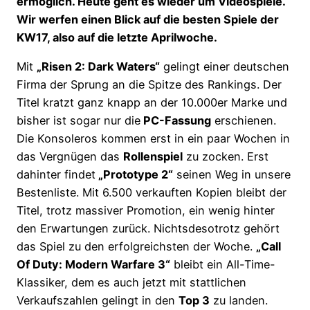
ermöglich. Heute geht es wieder um Videospiele.
Wir werfen einen Blick auf die besten Spiele der
KW17, also auf die letzte Aprilwoche.
Mit
„Risen 2: Dark Waters“
gelingt einer deutschen
Firma der Sprung an die Spitze des Rankings. Der
Titel kratzt ganz knapp an der 10.000er Marke und
bisher ist sogar nur die
PC-Fassung
erschienen.
Die Konsoleros kommen erst in ein paar Wochen in
das Vergnügen das
Rollenspiel
zu zocken. Erst
dahinter findet
„Prototype 2“
seinen Weg in unsere
Bestenliste. Mit 6.500 verkauften Kopien bleibt der
Titel, trotz massiver Promotion, ein wenig hinter
den Erwartungen zurück. Nichtsdesotrotz gehört
das Spiel zu den erfolgreichsten der Woche.
„Call
Of Duty: Modern Warfare 3“
bleibt ein All-Time-
Klassiker, dem es auch jetzt mit stattlichen
Verkaufszahlen gelingt in den
Top 3
zu landen.