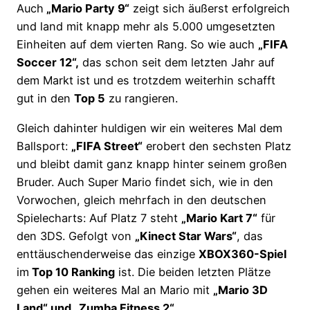
Auch
„Mario Party 9“
zeigt sich äußerst erfolgreich
und land mit knapp mehr als 5.000 umgesetzten
Einheiten auf dem vierten Rang. So wie auch
„FIFA
Soccer 12“,
das schon seit dem letzten Jahr auf
dem Markt ist und es trotzdem weiterhin schafft
gut in den
Top 5
zu rangieren.
Gleich dahinter huldigen wir ein weiteres Mal dem
Ballsport:
„FIFA Street“
erobert den sechsten Platz
und bleibt damit ganz knapp hinter seinem großen
Bruder. Auch Super Mario findet sich, wie in den
Vorwochen, gleich mehrfach in den deutschen
Spielecharts: Auf Platz 7 steht
„Mario Kart 7“
für
den 3DS. Gefolgt von
„Kinect Star Wars“
, das
enttäuschenderweise das einzige
XBOX360-Spiel
im
Top 10 Ranking
ist. Die beiden letzten Plätze
gehen ein weiteres Mal an Mario mit
„Mario 3D
Land“ und „Zumba Fitness 2“