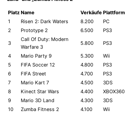
Platz
Name
Verkäufe
Plattform
1
Risen 2: Dark Waters
8.200
PC
2
Prototype 2
6.500
PS3
Call Of Duty: Modern
3
5.800
PS3
Warfare 3
4
Mario Party 9
5.300
Wii
5
FIFA Soccer 12
4.800
PS3
6
FIFA Street
4.700
PS3
7
Mario Kart 7
4.500
3DS
8
Kinect Star Wars
4.400
XBOX360
9
Mario 3D Land
4.300
3DS
10
Zumba Fitness 2
4.100
Wii