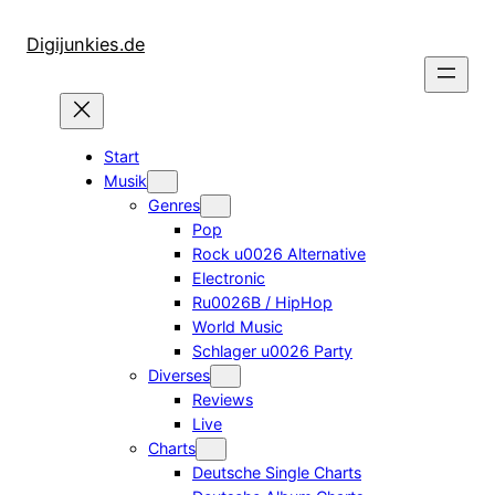
Zum
Inhalt
Digijunkies.de
springen
Start
Musik
Genres
Pop
Rock u0026 Alternative
Electronic
Ru0026B / HipHop
World Music
Schlager u0026 Party
Diverses
Reviews
Live
Charts
Deutsche Single Charts