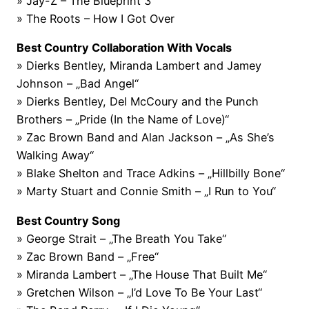
» Jay-Z – The Blueprint 3
» The Roots – How I Got Over
Best Country Collaboration With Vocals
» Dierks Bentley, Miranda Lambert and Jamey
Johnson – „Bad Angel“
» Dierks Bentley, Del McCoury and the Punch
Brothers – „Pride (In the Name of Love)“
» Zac Brown Band and Alan Jackson – „As She’s
Walking Away“
» Blake Shelton and Trace Adkins – „Hillbilly Bone“
» Marty Stuart and Connie Smith – „I Run to You“
Best Country Song
» George Strait – „The Breath You Take“
» Zac Brown Band – „Free“
» Miranda Lambert – „The House That Built Me“
» Gretchen Wilson – „I’d Love To Be Your Last“