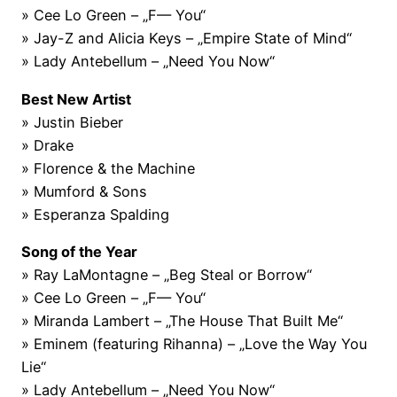
» Cee Lo Green – „F— You“
» Jay-Z and Alicia Keys – „Empire State of Mind“
» Lady Antebellum – „Need You Now“
Best New Artist
» Justin Bieber
» Drake
» Florence & the Machine
» Mumford & Sons
» Esperanza Spalding
Song of the Year
» Ray LaMontagne – „Beg Steal or Borrow“
» Cee Lo Green – „F— You“
» Miranda Lambert – „The House That Built Me“
» Eminem (featuring Rihanna) – „Love the Way You
Lie“
» Lady Antebellum – „Need You Now“