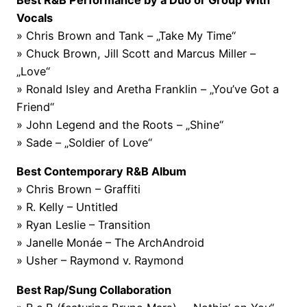
Best R&B Performance by a Duo or Group With
Vocals
» Chris Brown and Tank – „Take My Time“
» Chuck Brown, Jill Scott and Marcus Miller –
„Love“
» Ronald Isley and Aretha Franklin – „You’ve Got a
Friend“
» John Legend and the Roots – „Shine“
» Sade – „Soldier of Love“
Best Contemporary R&B Album
» Chris Brown – Graffiti
» R. Kelly – Untitled
» Ryan Leslie – Transition
» Janelle Monáe – The ArchAndroid
» Usher – Raymond v. Raymond
Best Rap/Sung Collaboration