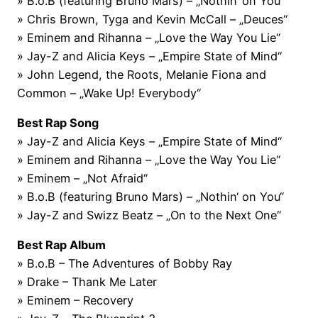
» B.o.B (featuring Bruno Mars) – „Nothin‘ on You“
» Chris Brown, Tyga and Kevin McCall – „Deuces“
» Eminem and Rihanna – „Love the Way You Lie“
» Jay-Z and Alicia Keys – „Empire State of Mind“
» John Legend, the Roots, Melanie Fiona and
Common – „Wake Up! Everybody“
Best Rap Song
» Jay-Z and Alicia Keys – „Empire State of Mind“
» Eminem and Rihanna – „Love the Way You Lie“
» Eminem – „Not Afraid“
» B.o.B (featuring Bruno Mars) – „Nothin‘ on You“
» Jay-Z and Swizz Beatz – „On to the Next One“
Best Rap Album
» B.o.B – The Adventures of Bobby Ray
» Drake – Thank Me Later
» Eminem – Recovery