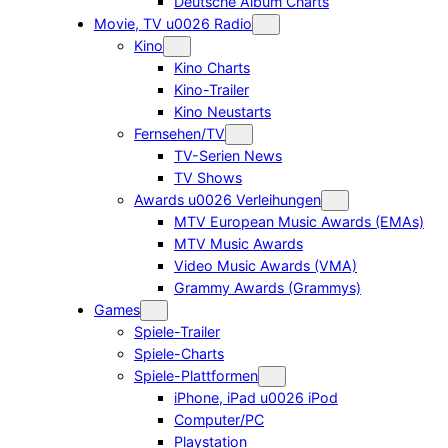
Deutsche Album Charts
Movie, TV u0026 Radio
Kino
Kino Charts
Kino-Trailer
Kino Neustarts
Fernsehen/TV
TV-Serien News
TV Shows
Awards u0026 Verleihungen
MTV European Music Awards (EMAs)
MTV Music Awards
Video Music Awards (VMA)
Grammy Awards (Grammys)
Games
Spiele-Trailer
Spiele-Charts
Spiele-Plattformen
iPhone, iPad u0026 iPod
Computer/PC
Playstation