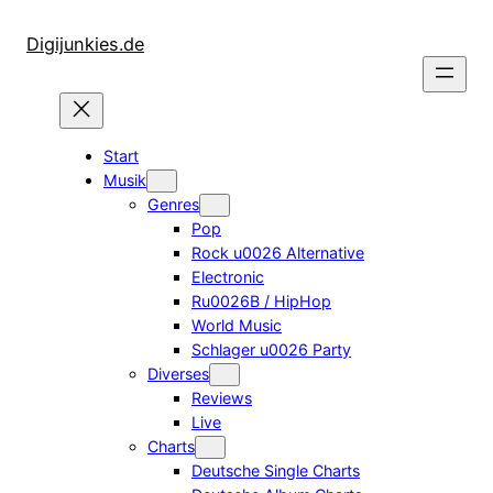
Zum
Inhalt
Digijunkies.de
springen
Start
Musik
Genres
Pop
Rock u0026 Alternative
Electronic
Ru0026B / HipHop
World Music
Schlager u0026 Party
Diverses
Reviews
Live
Charts
Deutsche Single Charts