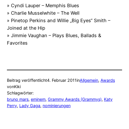
» Cyndi Lauper – Memphis Blues
» Charlie Musselwhite – The Well
» Pinetop Perkins and Willie „Big Eyes“ Smith –
Joined at the Hip
» Jimmie Vaughan – Plays Blues, Ballads &
Favorites
Beitrag veröffentlicht
4. Februar 2011
in
Allgemein
, 
Awards
von
Kiki
Schlagwörter:
bruno mars
, 
eminem
, 
Grammy Awards (Grammys)
, 
Katy
Perry
, 
Lady Gaga
, 
nominierungen