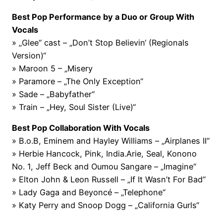
Best Pop Performance by a Duo or Group With
Vocals
» „Glee“ cast – „Don’t Stop Believin‘ (Regionals
Version)“
» Maroon 5 – „Misery
» Paramore – „The Only Exception“
» Sade – „Babyfather“
» Train – „Hey, Soul Sister (Live)“
Best Pop Collaboration With Vocals
» B.o.B, Eminem and Hayley Williams – „Airplanes II“
» Herbie Hancock, Pink, India.Arie, Seal, Konono
No. 1, Jeff Beck and Oumou Sangare – „Imagine“
» Elton John & Leon Russell – „If It Wasn’t For Bad“
» Lady Gaga and Beyoncé – „Telephone“
» Katy Perry and Snoop Dogg – „California Gurls“