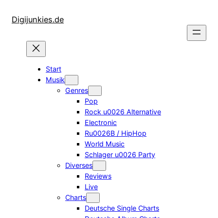
Zum
Inhalt
Digijunkies.de
springen
Start
Musik
Genres
Pop
Rock u0026 Alternative
Electronic
Ru0026B / HipHop
World Music
Schlager u0026 Party
Diverses
Reviews
Live
Charts
Deutsche Single Charts