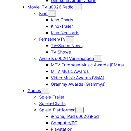
Deutsche Album Charts
Movie, TV u0026 Radio
Kino
Kino Charts
Kino-Trailer
Kino Neustarts
Fernsehen/TV
TV-Serien News
TV Shows
Awards u0026 Verleihungen
MTV European Music Awards (EMAs)
MTV Music Awards
Video Music Awards (VMA)
Grammy Awards (Grammys)
Games
Spiele-Trailer
Spiele-Charts
Spiele-Plattformen
iPhone, iPad u0026 iPod
Computer/PC
Playstation